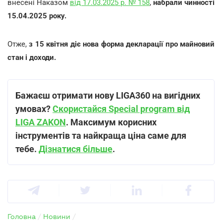
внесені Наказом
від 17.03.2025 р. № 158
,
набрали чинності
15.04.2025 року.
Отже,
з 15 квітня діє нова форма декларації про майновий
стан і доходи.
Бажаєш отримати нову LIGA360 на вигідних
умовах?
Скористайся Special program від
LIGA ZAKON
. Максимум корисних
інструментів та найкраща ціна саме для
тебе.
Дізнатися більше
.
Головна
/
Новини
/