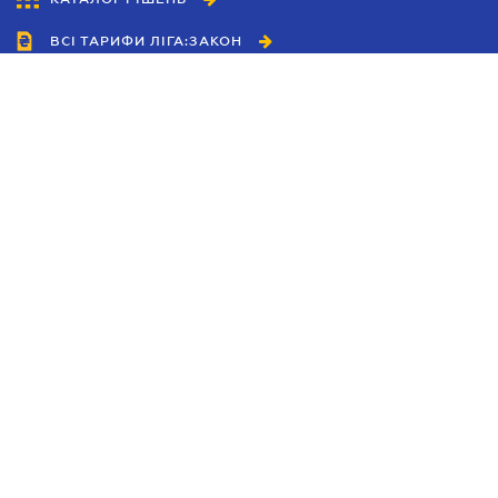
ВСІ ТАРИФИ ЛІГА:ЗАКОН
Співробітництво
Агенти
Дилери
Політика конфіденційності
Умови використання сайту
Реклама
Блог
Новини компанії
Керівництва
Каталоги компаній
Теми в центрі уваги