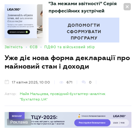
"За межами звітності" Серія
UA
професійних зустрічей
БУХГАЛТЕР
.UA
ДОПОМОГТИ
СФОРМУВАТИ
ПРОГРАМУ
•
•
Звітність
ЄСВ
ПДФО та військовий збір
Уже діє нова форма декларації про
майновий стан і доходи
17 квітня 2025, 10:00
671
0
Автор:
Майя Мальцева, провідний бухгалтер-аналітик
"Бухгалтер.UA"
Реклама