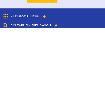
КАТАЛОГ РІШЕНЬ
ВСІ ТАРИФИ ЛІГА:ЗАКОН
Співробітництво
Агенти
Дилери
Політика конфіденційності
Умови використання сайту
Реклама
Блог
Новини компанії
Керівництва
Каталоги компаній