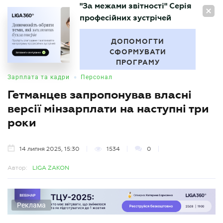
"За межами звітності" Серія
UA
професійних зустрічей
БУХГАЛТЕР
.UA
ДОПОМОГТИ
СФОРМУВАТИ
ПРОГРАМУ
•
Зарплата та кадри
Персонал
Гетманцев запропонував власні
версії мінзарплати на наступні три
роки
14 липня 2025, 15:30
1534
0
Автор:
LIGA ZAKON
Реклама