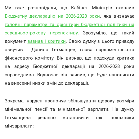
Ми вже розповідали, що Кабінет Міністрів схвалив
Бюджетну декларацію на 2026-2028 роки
, яка визначає
головні параметри та орієнтири бюджетної політики на
середньострокову перспективу
. Зрозуміло, що такий
документ
зазнав і критики
. Свою думку з цього приводу
озвучив і Данило Гетманцев, глава парламентського
фінансового комітету. Він визнав, що подекуди критика
на адресу Бюджетної декларації на 2026-2028 роки
справедлива. Водночас він заявив, що буде наполягати
на внесенні низки змін до декларації.
Зокрема, нардеп пропонує збільшувати щороку розміри
мінімальної пенсії та мінімальної зарплати. На думку
Гетманцева реально встановити такі показники
мінзарплати: