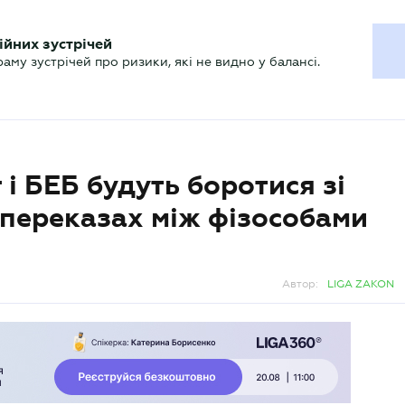
ХГАЛТЕРУ
ійних зустрічей
р
Актуально
му зустрічей про ризики, які не видно у балансі.
і БЕБ будуть боротися зі
 переказах між фізособами
Автор:
LIGA ZAKON