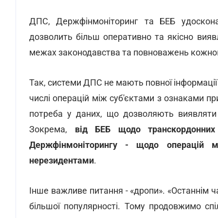
ДПС, Держфінмоніторинг та БЕБ удоскона
дозволить більш оперативно та якісно вия
межах законодавства та повноважень кожного
Так, системи ДПС не мають повної інформації 
числі операцій між суб'єктами з ознаками пр
потреба у даних, що дозволяють виявляти 
Зокрема,
від БЕБ щодо транскордонних с
Держфінмоніторингу - щодо операцій м
нерезидентами
.
Інше важливе питання - «дропи». «Останнім ч
більшої популярності. Тому продовжимо сп