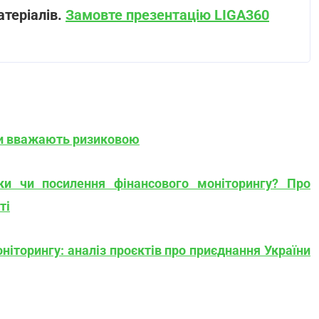
атеріалів.
Замовте презентацію LIGA360
ни вважають ризиковою
іки чи посилення фінансового моніторингу? Про
ті
ніторингу: аналіз проєктів про приєднання України