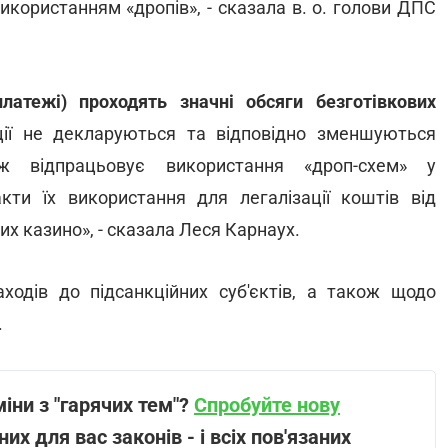
використанням «дропів», - сказала в. о. голови ДПС
латежі) проходять значні обсяги безготівкових
ції не декларуються та відповідно зменшуються
 відпрацьовує використання «дроп-схем» у
ти їх використання для легалізації коштів від
них казино», - сказала Леся Карнаух.
аходів до підсанкційних суб'єктів, а також щодо
.
іни з "гарячих тем"?
Спробуйте нову
их для вас законів - і всіх пов'язаних