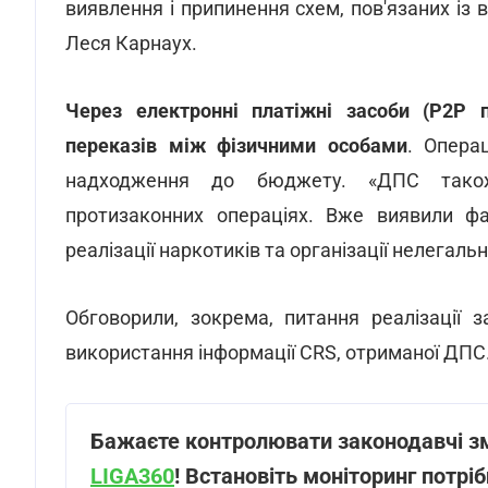
виявлення і припинення схем, пов'язаних із 
Леся Карнаух.
Через електронні платіжні засоби (P2P п
переказів між фізичними особами
. Опера
надходження до бюджету. «ДПС також
протизаконних операціях. Вже виявили фак
реалізації наркотиків та організації нелегаль
Обговорили, зокрема, питання реалізації з
використання інформації CRS, отриманої ДПС
Бажаєте контролювати законодавчі зм
LIGA360
! Встановіть моніторинг потрібн