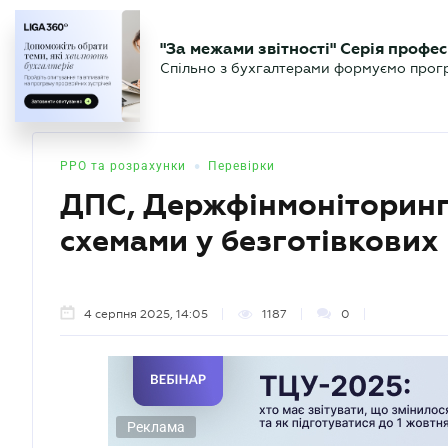
БІЗНЕСУ
ЮРИСТУ
БУ
"За межами звітності" Серія профес
БУХГАЛТЕР
Новини
Аналітика
Календа
Спільно з бухгалтерами формуємо програ
.UA
•
РРО та розрахунки
Перевірки
ДПС, Держфінмоніторинг 
схемами у безготівкових
4 серпня 2025, 14:05
1187
0
Реклама