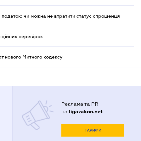
й податок: чи можна не втратити статус спрощенця
пційних перевірок
кт нового Митного кодексу
Реклама та PR
ligazakon.net
на
ТАРИФИ