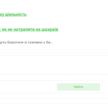
у діяльність
: як не натрапити на шахраїв
ДПС, Держфінмоніторинг і БЕБ будуть боротися зі схемами у безготівкових переказах між фізособами
увійти