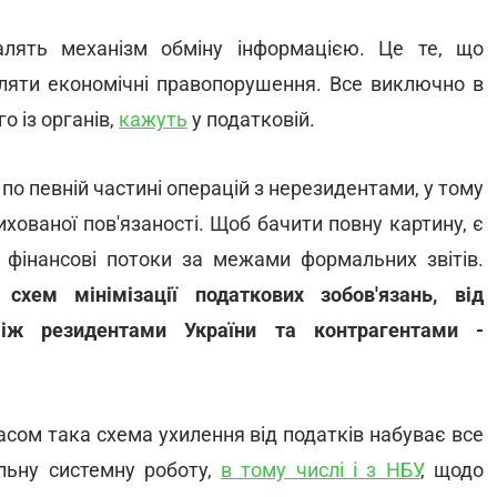
лять механізм обміну інформацією. Це те, що
вляти економічні правопорушення. Все виключно в
 із органів,
кажуть
у податковій.
по певній частині операцій з нерезидентами, у тому
ихованої пов'язаності. Щоб бачити повну картину, є
фінансові потоки за межами формальних звітів.
хем мінімізації податкових зобов'язань, від
іж резидентами України та контрагентами -
асом така схема ухилення від податків набуває все
ільну системну роботу,
в тому числі і з НБУ
, щодо