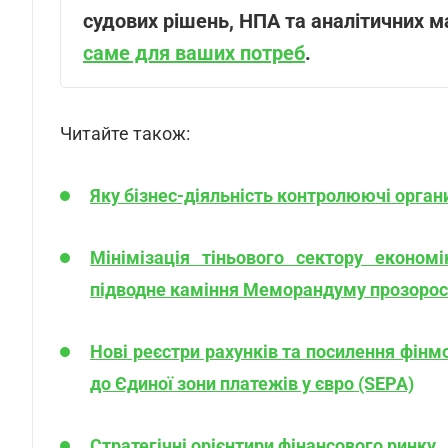
судових рішень, НПА та аналітичних м
саме для ваших потреб
.
Читайте також:
Яку бізнес-діяльність контролюючі орга
Мінімізація тіньового сектору економ
підводне каміння Меморандуму прозорос
Нові реєстри рахунків та посилення фінмо
до Єдиної зони платежів у євро (SEPA)
Стратегічні орієнтири фінансового ринку