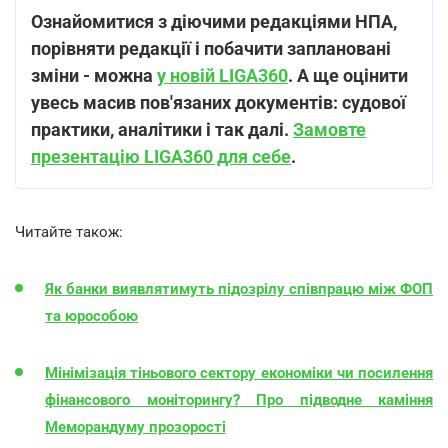
Ознайомитися з діючими редакціями НПА,
порівняти редакції і побачити заплановані
зміни - можна
у новій LIGA3
60
. А ще оцінити
увесь масив пов'язаних документів: судової
практики, аналітики і так далі.
Замовте
презентацію LIGA360 для себе
.
Читайте також:
Як банки виявлятимуть підозрілу співпрацю між ФОП
та юрособою
Мінімізація тіньового сектору економіки чи посилення
фінансового моніторингу? Про підводне каміння
Меморандуму прозорості