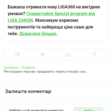
Бажаєш отримати нову LIGA360 на вигідних
умовах?
Скористайся Special program від
LIGA ZAKON
. Максимум корисних
інструментів та найкраща ціна саме для
тебе.
Дізнатися більше
.
Головна
/
Новини
/
Ресторани масово працюють через тіньові схеми і подрібнення на ФОП – Гетманцев
Залиште коментар
Увійдіть щоб залишити коментар
увійти