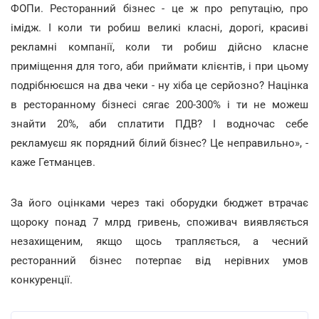
ФОПи. Ресторанний бізнес - це ж про репутацію, про
імідж. І коли ти робиш великі класні, дорогі, красиві
рекламні компанії, коли ти робиш дійсно класне
приміщення для того, аби приймати клієнтів, і при цьому
подрібнюєшся на два чеки - ну хіба це серйозно? Націнка
в ресторанному бізнесі сягає 200-300% і ти не можеш
знайти 20%, аби сплатити ПДВ? І водночас себе
рекламуєш як порядний білий бізнес? Це неправильно», -
каже Гетманцев.
За його оцінками через такі оборудки бюджет втрачає
щороку понад 7 млрд гривень, споживач виявляється
незахищеним, якщо щось трапляється, а чесний
ресторанний бізнес потерпає від нерівних умов
конкуренції.