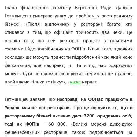
Глава фінансового комітету Верховної Ради Данило
Гетманцев привертає увагу до проблем у ресторанному
бізнесі. «Після відпочинку у ресторані багато хто
стикався з тим, що офіціант приносить два чеки. Це
ознака того, що цей ресторан працює з тіньовими
схемами і йде подрібнення на ФОПів. Більш того, в деяких
закладах ще можуть принести підроблений чек, який наче
фіскальний, але насправді ні. Та й під час розрахунку
можуть бути неприємні сюрпризи: «термінал не працює,
приймаємо тільки готівку»», -
каже
нардеп.
Гетманцев заявив, що
насправді на ФОПах працюють в
Україні майже всі ресторани. Про це свідчить те, що в
ресторанному бізнесі активно десь 3200 юридичних осіб,
тоді як ФОПів - 68 000
. «Великі мережі дуже-дуже
фешенебельних ресторанів також подрібнюються на