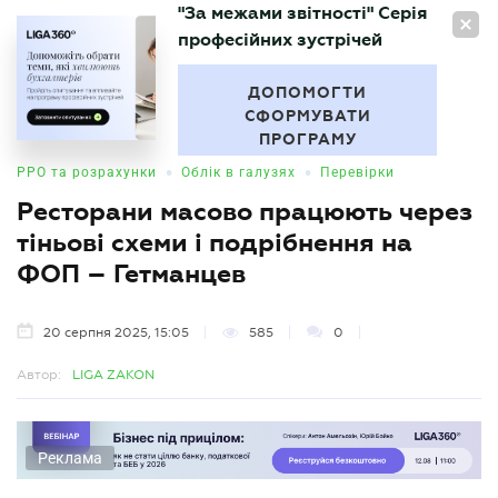
"За межами звітності" Серія
UA
професійних зустрічей
БУХГАЛТЕР
.UA
ДОПОМОГТИ
СФОРМУВАТИ
ПРОГРАМУ
•
•
РРО та розрахунки
Облік в галузях
Перевірки
Ресторани масово працюють через
тіньові схеми і подрібнення на
ФОП – Гетманцев
20 серпня 2025, 15:05
585
0
Автор:
LIGA ZAKON
Реклама