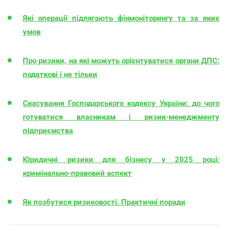
Які операції підлягають фінмоніторингу та за яких
умов
Про ризики, на які можуть орієнтуватися органи ДПС:
податкові і не тільки
Скасування Господарського кодексу України: до чого
готуватися власникам і ризик-менеджменту
підприємства
Юридичні ризики для бізнесу у 2025 році:
кримінально-правовий аспект
Як позбутися ризиковості. Практичні поради