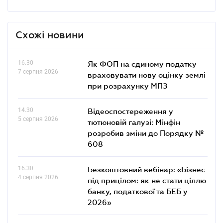
Схожі новини
16.30
Як ФОП на єдиному податку
7 серпня 2026
враховувати нову оцінку землі
при розрахунку МПЗ
14.30
Відеоспостереження у
5 серпня 2026
тютюновій галузі: Мінфін
розробив зміни до Порядку №
608
16.30
Безкоштовний вебінар: «Бізнес
4 серпня 2026
під прицілом: як не стати ціллю
банку, податкової та БЕБ у
2026»