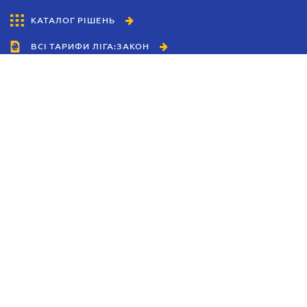
КАТАЛОГ РІШЕНЬ
ВСІ ТАРИФИ ЛІГА:ЗАКОН
Співробітництво
Агенти
Дилери
Політика конфіденційності
Умови використання сайту
Реклама
Блог
Новини компанії
Керівництва
Каталоги компаній
Теми в центрі уваги