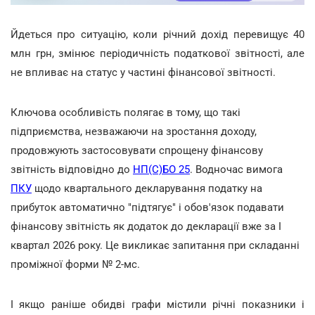
Йдеться про ситуацію, коли річний дохід перевищує 40
млн грн, змінює періодичність податкової звітності, але
не впливає на статус у частині фінансової звітності.
Ключова особливість полягає в тому, що такі
підприємства, незважаючи на зростання доходу,
продовжують застосовувати спрощену фінансову
звітність відповідно до
НП(С)БО 25
. Водночас вимога
ПКУ
щодо квартального декларування податку на
прибуток автоматично "підтягує" і обов'язок подавати
фінансову звітність як додаток до декларації вже за І
квартал 2026 року. Це викликає запитання при складанні
проміжної форми № 2-мс.
І якщо раніше обидві графи містили річні показники і