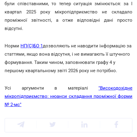
були співставними, то тепер ситуація змінюється: за І
квартал 2025 року мікропідприємство не складало
проміжної звітності, а отже відповідні дані просто
відсутні.
Норми
НП(С)БО 1
дозволяють не наводити інформацію за
статтями, якщо вона відсутня, і не вимагають її штучного
формування. Таким чином, заповнювати графу 4 у
першому квартальному звіті 2026 року не потрібно.
Усі аргументи в матеріалі
"Високодохідне
мікропідприємство: нюанси складання проміжної форми
№ 2-мс"