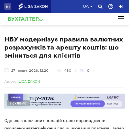
UA
БУХГАЛТЕР
.UA
НБУ модернізує правила валютних
розрахунків та арешту коштів: що
зміниться для клієнтів
27 травня 2026, 12:20
460
0
Автор:
LIGA ZAKON
Реклама
Однією з ключових новацій стало впровадження
посиленої автентифікації
для ініціювання платежів. Тепер