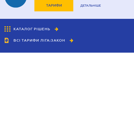
ТАРИФИ
ДЕТАЛЬНІШЕ
КАТАЛОГ РІШЕНЬ
ВСІ ТАРИФИ ЛІГА:ЗАКОН
Співробітництво
Агенти
Дилери
Політика конфіденційності
Умови використання сайту
Реклама
Блог
Новини компанії
Керівництва