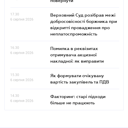
повернути
17.30
Верховний Суд розібрав межі
6 серпня 2026
добросовісності боржника при
відкритті провадження про
неплатоспроможність
16.30
Помилка в реквізитах
6 серпня 2026
отримувача акцизної
накладної: як виправити
15.30
Як формувати очікувану
6 серпня 2026
вартість закупівель та ПДВ
14.30
Факторинг: старі підходи
6 серпня 2026
більше не працюють