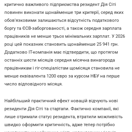
критично важливого підприємства резидент Дія Сіті
повинен виконати щонайменше три критерії, серед яких
обов'язковими залишаються відсутність податкового
боргу та ЄСВ-заборгованості, а також середня зарплата
працівників не менше трьох мінімальних зарплат. У 2026
році цей показник становить щонайменше 25 941 грн.
Додатково ІТ-компанія має підтвердити, що протягом
останніх шести місяців середня місячна винагорода
працівникам і гіг-спеціалістам щомісяця становила не
менше еквівалента 1200 євро за курсом НБУ на перше
число відповідного місяця.
Найбільший практичний ефект новацій відчують нові
резиденти Дія Сіті та стартапи. Фактично компанії, які
лише отримали статус резидента, втратили можливість
швидко оформити критичність, адже тепер потрібно