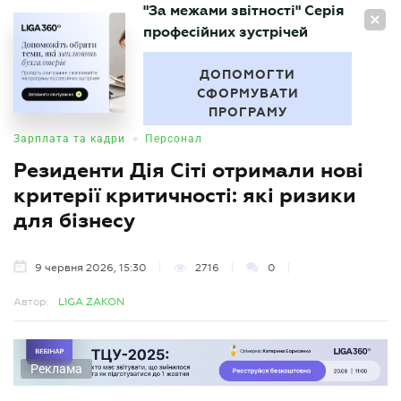
"За межами звітності" Серія
UA
професійних зустрічей
БУХГАЛТЕР
.UA
ДОПОМОГТИ
СФОРМУВАТИ
ПРОГРАМУ
•
Зарплата та кадри
Персонал
Резиденти Дія Сіті отримали нові
критерії критичності: які ризики
для бізнесу
9 червня 2026, 15:30
2716
0
Автор:
LIGA ZAKON
Реклама