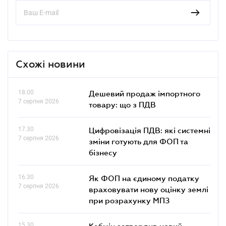
Схожі новини
18.00
Дешевий продаж імпортного
7 серпня 2026
товару: що з ПДВ
17.30
Цифровізація ПДВ: які системні
7 серпня 2026
зміни готують для ФОП та
бізнесу
16.30
Як ФОП на єдиному податку
7 серпня 2026
враховувати нову оцінку землі
при розрахунку МПЗ
15.30
Кабмін затвердив новий