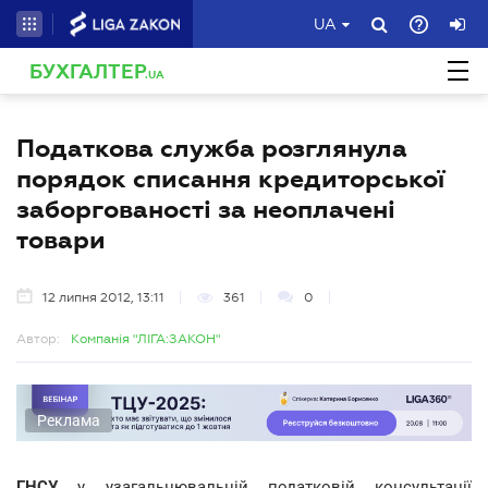
UA
БУХГАЛТЕР
.UA
Податкова служба розглянула
порядок списання кредиторської
заборгованості за неоплачені
товари
12 липня 2012, 13:11
361
0
Автор:
Компанія "ЛІГА:ЗАКОН"
Реклама
ГНСУ
у узагальнювальній податковій консультації