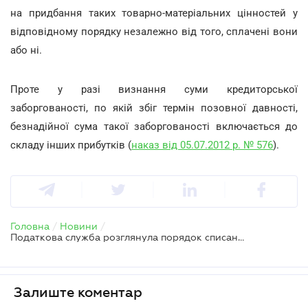
на придбання таких товарно-матеріальних цінностей у
відповідному порядку незалежно від того, сплачені вони
або ні.
Проте у разі визнання суми кредиторської
заборгованості, по якій збіг термін позовної давності,
безнадійної сума такої заборгованості включається до
складу інших прибутків (
наказ від 05.07.2012 р. № 576
).
Головна
/
Новини
/
Податкова служба розглянула порядок списання кредиторської заборгованості за неоплачені товари
Залиште коментар