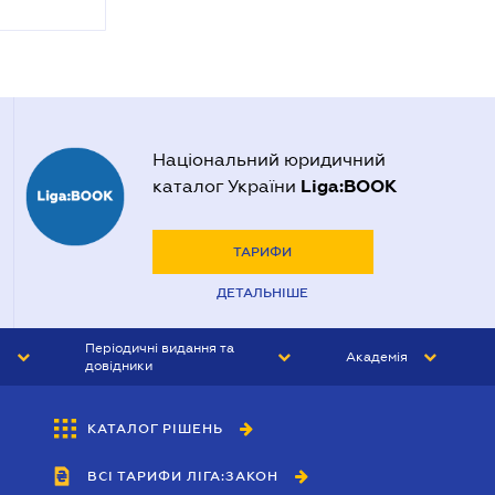
Національний юридичний
Liga:BOOK
каталог України
ТАРИФИ
ДЕТАЛЬНІШЕ
Періодичні видання та
Академія
довідники
ЮРИСТ&ЗАКОН
АКАДЕМІЯ ЛІГА:ЗАКОН
КАТАЛОГ РІШЕНЬ
БУХГАЛТЕР&ЗАКОН
ВСІ ТАРИФИ ЛІГА:ЗАКОН
ВІСНИК МСФЗ