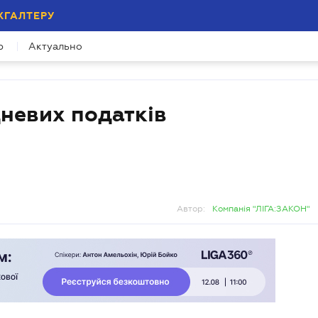
ХГАЛТЕРУ
р
Актуально
дневих податків
Автор:
Компанія "ЛІГА:ЗАКОН"