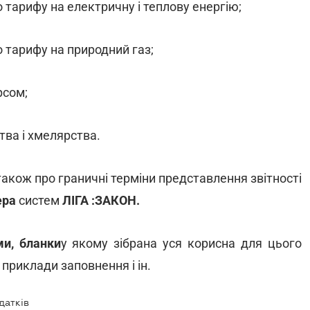
о тарифу на електричну і теплову енергію;
о тарифу на природний газ;
рсом;
тва і хмелярства.
 також про граничні терміни представлення звітності
ера
систем
ЛІГА :ЗАКОН.
и, бланки
у якому зібрана уся корисна для цього
 приклади заповнення і ін.
датків