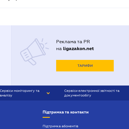
Реклама та PR
ligazakon.net
на
ТАРИФИ
Сервіси моніторингу та
Сервіси електронної звітності та
аналізу
документообігу
CONTR AGENT
Liga:REPORT
Підтримка та контакти
SMS-МАЯК
VERDICTUM
Підтримка абонентів