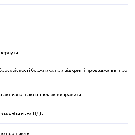
овернути
бросовісності боржника при відкритті провадження про
 акцизної накладної: як виправити
 закупівель та ПДВ
 не працюють