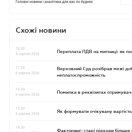
Головні новини і аналітика для вас по буднях
Схожі новини
18.00
Переплата ПДВ на митниці: як п
6 серпня 2026
17.30
Верховний Суд розібрав межі до
6 серпня 2026
неплатоспроможність
16.30
Помилка в реквізитах отримувача
6 серпня 2026
15.30
Як формувати очікувану вартість
6 серпня 2026
14.30
Факторинг: старі підходи більше