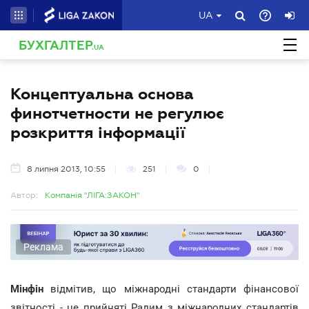
UA
БУХГАЛТЕР
.UA
Концептуальна основа
финотчетности не регулює
розкриття інформації
8 липня 2013, 10:55
251
0
Автор:
Компанія "ЛІГА:ЗАКОН"
Реклама
Мінфін
відмітив, що міжнародні стандарти фінансової
звітності - це прийняті Радим з міжнародних стандартів