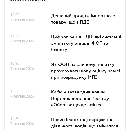
18.00
Дешевий продаж імпортного
7 серпня 2026
товару: що з ПДВ
17.30
Цифровізація ПДВ: які системні
7 серпня 2026
зміни готують для ФОП та
бізнесу
16.30
Як ФОП на єдиному податку
7 серпня 2026
враховувати нову оцінку землі
при розрахунку МПЗ
15.30
Кабмін затвердив новий
7 серпня 2026
Порядок ведення Реєстру
«Оберіг»: що це змінює
14.30
Новий бланк підтвердження
7 серпня 2026
діяльності водія: що змінилося