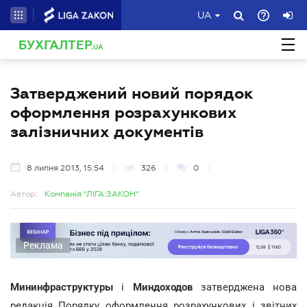
UA
БУХГАЛТЕР
.UA
Затверджений новий порядок
оформлення розрахункових
залізничних документів
8 липня 2013, 15:54
326
0
Автор:
Компанія "ЛІГА:ЗАКОН"
Реклама
Мининфраструктуры
і
Миндоходов
затверджена нова
редакція Порядку оформлення розрахункових і звітних