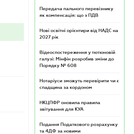
Передача пального перевізнику
як компенсація: що з ПДВ
Нові освітні орієнтири від НАДС на
2027 рік
Відеоспостереження у тютюновій
галузі: Мінфін розробив зміни до
Порядку № 608
Нотаріуси зможуть перевірити чи є
спадщина за кордоном
НКЦПФР оновила правила
звітування для КУА
Подання Податкового розрахунку
та 4ДФ за новими