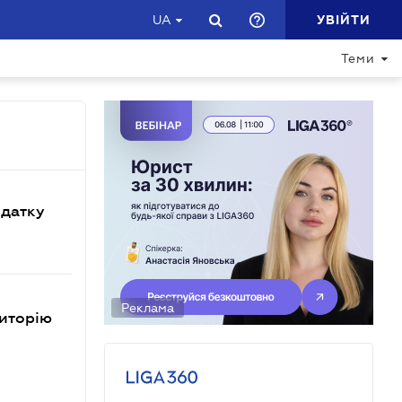
УВІЙТИ
UA
Теми
одатку
Реклама
иторію