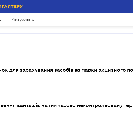
ХГАЛТЕРУ
р
Актуально
нок для зарахування засобів за марки акцизного п
зення вантажів на тимчасово неконтрольовану тер