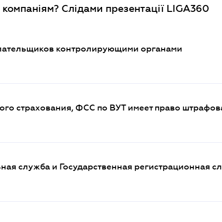
 компаніям? Слідами презентації LIGA360
плательщиков контролирующими органами
го страхования, ФСС по ВУТ имеет право штрафов
ная служба и Государственная регистрационная с