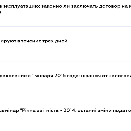
 эксплуатацию: законно ли заключать договор на 
в
руют в течение трех дней
ахование с 1 января 2015 года: нюансы от налогов
емінар "Річна звітність - 2014: останні зміни подат