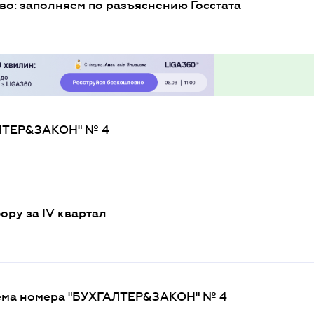
во: заполняем по разъяснению Госстата
АЛТЕР&ЗАКОН" № 4
ору за IV квартал
 тема номера "БУХГАЛТЕР&ЗАКОН" № 4