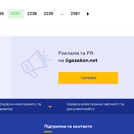
36
2237
2238
2239
...
2581
Реклама та PR
ligazakon.net
на
ТАРИФИ
Сервіси моніторингу та
Сервіси електронної звітності та
аналізу
документообігу
CONTR AGENT
Liga:REPORT
Підтримка та контакти
SMS-МАЯК