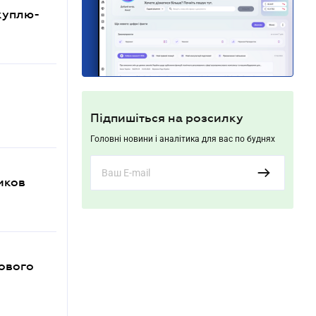
куплю-
Підпишіться на розсилку
Головні новини і аналітика для вас по буднях
иков
кового