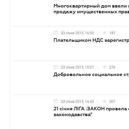
Многоквартирный дом ввели в
продажу имущественных пра
23 січня 2015, 16:02
187
Плательщиком НДС зарегистри
23 січня 2015, 15:27
276
Добровольное социальное стр
23 січня 2015, 14:43
307
21 січня ЛІГА :ЗАКОН провела с
законодавства"