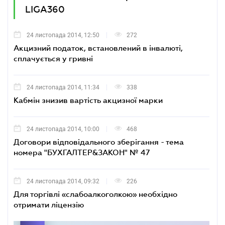
LIGA360
24 листопада 2014, 12:50
272
Акцизний податок, встановлений в інвалюті,
сплачується у гривні
24 листопада 2014, 11:34
338
Кабмін знизив вартість акцизної марки
24 листопада 2014, 10:00
468
Договори відповідального зберігання - тема
номера "БУХГАЛТЕР&ЗАКОН" № 47
24 листопада 2014, 09:32
226
Для торгівлі «слабоалкоголкою» необхідно
отримати ліцензію