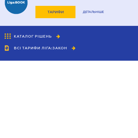
ТАРИФИ
ДЕТАЛЬНІШЕ
КАТАЛОГ РІШЕНЬ
ВСІ ТАРИФИ ЛІГА:ЗАКОН
Співробітництво
Агенти
Дилери
Політика конфіденційності
Умови використання сайту
Реклама
Блог
Новини компанії