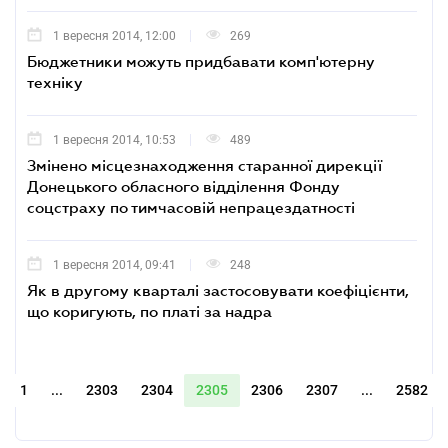
1 вересня 2014, 12:00
269
Бюджетники можуть придбавати комп'ютерну
техніку
1 вересня 2014, 10:53
489
Змінено місцезнаходження старанної дирекції
Донецького обласного відділення Фонду
соцстраху по тимчасовій непрацездатності
1 вересня 2014, 09:41
248
Як в другому кварталі застосовувати коефіцієнти,
що коригують, по платі за надра
1
...
2303
2304
2305
2306
2307
...
2582