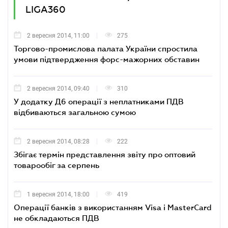
LIGA360
2 вересня 2014, 11:00
275
Торгово-промислова палата України спростила
умови підтвердження форс-мажорних обставин
2 вересня 2014, 09:40
310
У додатку Д6 операції з неплатниками ПДВ
відбиваються загальною сумою
2 вересня 2014, 08:28
222
Збігає термін представлення звіту про оптовий
товарообіг за серпень
1 вересня 2014, 18:00
419
Операції банків з використанням Visa і MasterCard
не обкладаються ПДВ