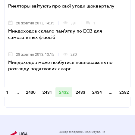
Риелторы звітують про свої угоди щокварталу
28 жовтня 2013, 14:35
381
1
Миндоходов склало пам'ятку по ЕСВ для
самозанятых фізосіб
28 жовтня 2013, 13:15
280
Миндоходов може позбутися повноважень по
розгляду податкових скарг
1
...
2430
2431
2432
2433
2434
...
2582
Центр підтримки користувачів