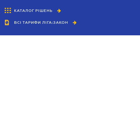
КАТАЛОГ РІШЕНЬ
ВСІ ТАРИФИ ЛІГА:ЗАКОН
Співробітництво
Агенти
Дилери
Політика конфіденційності
Умови використання сайту
Реклама
Блог
Новини компанії
Керівництва
Каталоги компаній
Теми в центрі уваги