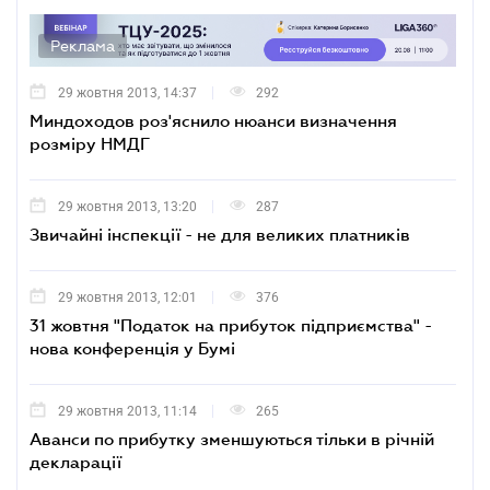
Реклама
29 жовтня 2013, 14:37
292
Миндоходов роз'яснило нюанси визначення
розміру НМДГ
29 жовтня 2013, 13:20
287
Звичайні інспекції - не для великих платників
29 жовтня 2013, 12:01
376
31 жовтня "Податок на прибуток підприємства" -
нова конференція у Бумі
29 жовтня 2013, 11:14
265
Аванси по прибутку зменшуються тільки в річній
декларації