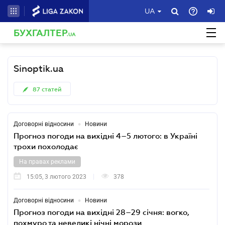
UA
БУХГАЛТЕР
.UA
Sinoptik.ua
87
статей
•
Договорні відносини
Новини
Прогноз погоди на вихідні 4–5 лютого: в Україні
трохи похолодає
На правах реклами
15:05, 3 лютого 2023
378
•
Договорні відносини
Новини
Прогноз погоди на вихідні 28–29 січня: вогко,
похмуро та невеликі нічні морози