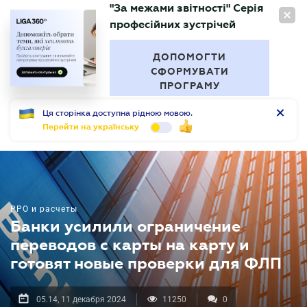
"За межами звітності" Серія
RU
професійних зустрічей
БУХГАЛТЕР
.UA
ДОПОМОГТИ
СФОРМУВАТИ
ПРОГРАМУ
Ця сторінка доступна рідною мовою.
Перейти на українську
РРО и расчеты
Банки усилили ограничение
переводов с карты на карту и
готовят новые проверки для ФЛП
05.14, 11 декабря 2024
11250
0