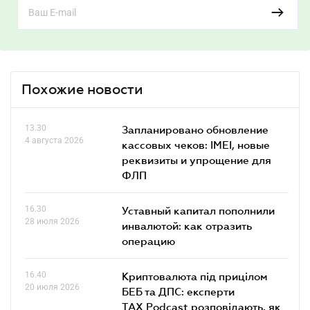
Похожие новости
13.30
Запланировано обновление
4 августа 2026
кассовых чеков: IMEI, новые
реквизиты и упрощение для
ФЛП
16.30
Уставный капитал пополнили
28 июля 2026
инвалютой: как отразить
операцию
16.40
Криптовалюта під прицілом
20 июля 2026
БЕБ та ДПС: експерти
TAX Podcast розповідають, як