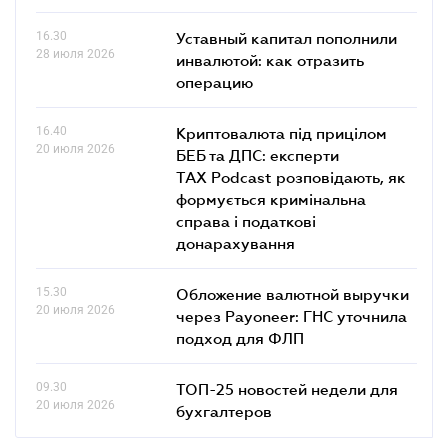
16.30
Уставный капитал пополнили
28 июля 2026
инвалютой: как отразить
операцию
16.40
Криптовалюта під прицілом
20 июля 2026
БЕБ та ДПС: експерти
TAX Podcast розповідають, як
формується кримінальна
справа і податкові
донарахування
15.30
Обложение валютной выручки
20 июля 2026
через Payoneer: ГНС уточнила
подход для ФЛП
09.30
ТОП-25 новостей недели для
20 июля 2026
бухгалтеров