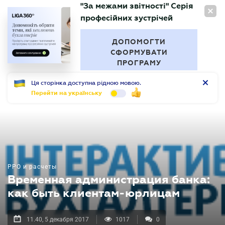
"За межами звітності" Серія
RU
професійних зустрічей
БУХГАЛТЕР
.UA
ДОПОМОГТИ
СФОРМУВАТИ
ПРОГРАМУ
Ця сторінка доступна рідною мовою.
Перейти на українську
РРО и расчеты
Временная администрация банка:
как быть клиентам-юрлицам
11.40, 5 декабря 2017
1017
0