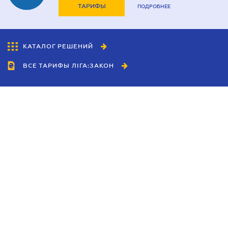
ТАРИФЫ
ПОДРОБНЕЕ
КАТАЛОГ РЕШЕНИЙ
ВСЕ ТАРИФЫ ЛІГА:ЗАКОН
Сотрудничество
Агенты
Дилеры
Политика
конфиденциальности
Условия использования
сайта
Реклама
Блог