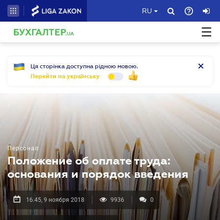
RU
БУХГАЛТЕР
.UA
Ця сторінка доступна рідною мовою.
Перейти на українську
Персонал
Положение об оплате труда:
основания и порядок введения
16.45, 9 ноября 2018
9936
0