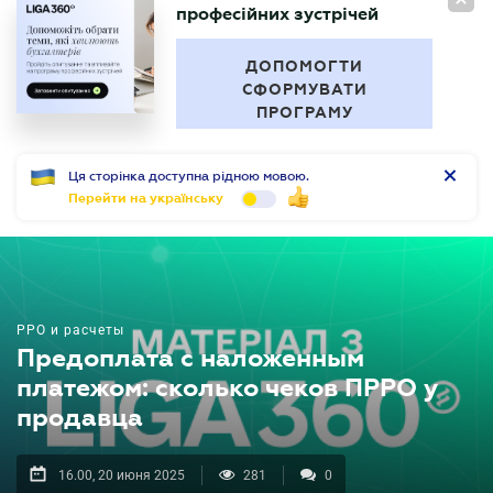
"За межами звітності" Серія
RU
професійних зустрічей
БУХГАЛТЕР
.UA
ДОПОМОГТИ
СФОРМУВАТИ
ПРОГРАМУ
Ця сторінка доступна рідною мовою.
Перейти на українську
РРО и расчеты
Предоплата с наложенным
платежом: сколько чеков ПРРО у
продавца
16.00, 20 июня 2025
281
0