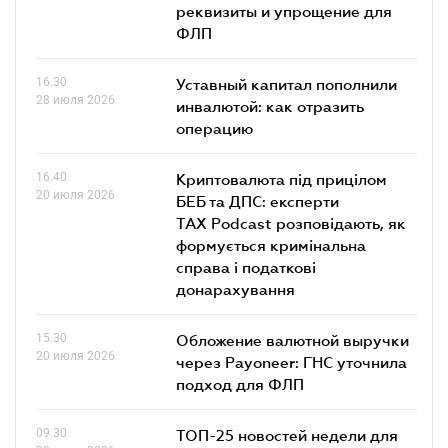
реквизиты и упрощение для
ФЛП
16.30
Уставный капитал пополнили
28 июля 2026
инвалютой: как отразить
операцию
16.40
Криптовалюта під прицілом
20 июля 2026
БЕБ та ДПС: експерти
TAX Podcast розповідають, як
формується кримінальна
справа і податкові
донарахування
15.30
Обложение валютной выручки
20 июля 2026
через Payoneer: ГНС уточнила
подход для ФЛП
09.30
ТОП-25 новостей недели для