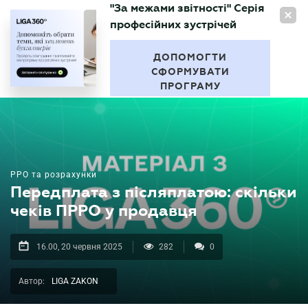
"За межами звітності" Серія
UA
професійних зустрічей
БУХГАЛТЕР
.UA
ДОПОМОГТИ
СФОРМУВАТИ
ПРОГРАМУ
РРО та розрахунки
Передплата з післяплатою: скільки
чеків ПРРО у продавця
16.00, 20 червня 2025
282
0
Автор:
LIGA ZAKON