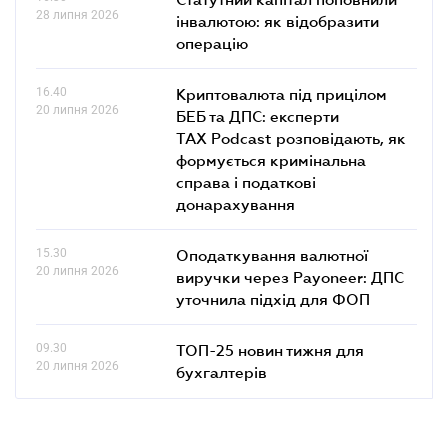
28 липня 2026
інвалютою: як відобразити
операцію
16.40
Криптовалюта під прицілом
20 липня 2026
БЕБ та ДПС: експерти
TAX Podcast розповідають, як
формується кримінальна
справа і податкові
донарахування
15.30
Оподаткування валютної
20 липня 2026
виручки через Payoneer: ДПС
уточнила підхід для ФОП
09.30
ТОП-25 новин тижня для
20 липня 2026
бухгалтерів