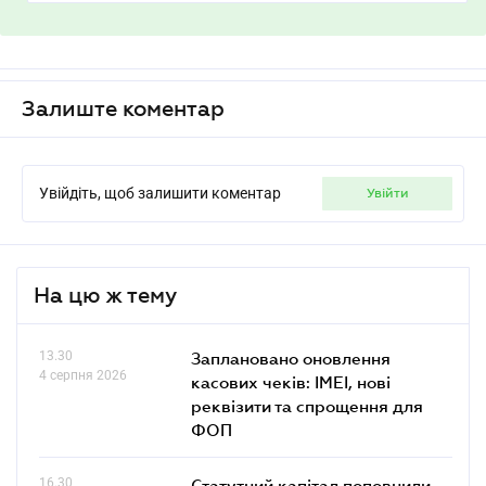
Залиште коментар
Увійдіть, щоб залишити коментар
увійти
На цю ж тему
13.30
Заплановано оновлення
4 серпня 2026
касових чеків: IMEI, нові
реквізити та спрощення для
ФОП
16.30
Статутний капітал поповнили