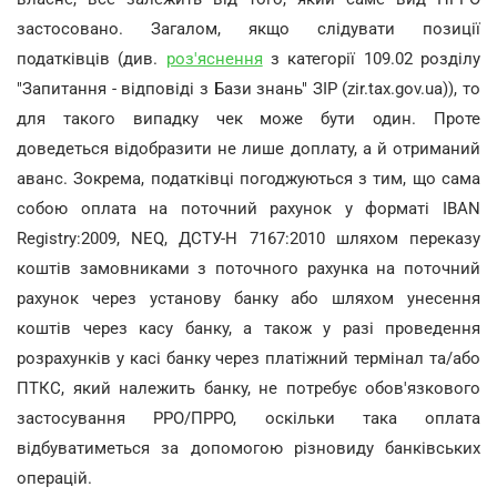
застосовано. Загалом, якщо слідувати позиції
податківців (див.
роз'яснення
з категорії 109.02 розділу
"Запитання - відповіді з Бази знань" ЗІР (zir.tax.gov.ua)), то
для такого випадку чек може бути один. Проте
доведеться відобразити не лише доплату, а й отриманий
аванс. Зокрема, податківці погоджуються з тим, що сама
собою оплата на поточний рахунок у форматі IBAN
Registry:2009, NEQ, ДСТУ-Н 7167:2010 шляхом переказу
коштів замовниками з поточного рахунка на поточний
рахунок через установу банку або шляхом унесення
коштів через касу банку, а також у разі проведення
розрахунків у касі банку через платіжний термінал та/або
ПТКС, який належить банку, не потребує обов'язкового
застосування РРО/ПРРО, оскільки така оплата
відбуватиметься за допомогою різновиду банківських
операцій.