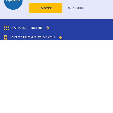
ТАРИФИ
ДЕТАЛЬНІШЕ
КАТАЛОГ РІШЕНЬ
ВСІ ТАРИФИ ЛІГА:ЗАКОН
Співробітництво
Агенти
Дилери
Політика конфіденційності
Умови використання сайту
Реклама
Блог
Новини компанії