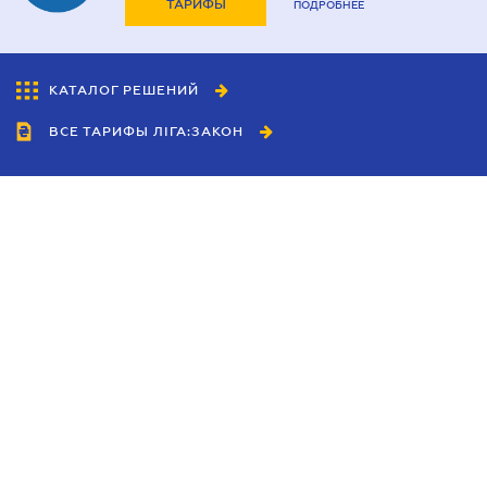
ТАРИФЫ
ПОДРОБНЕЕ
КАТАЛОГ РЕШЕНИЙ
ВСЕ ТАРИФЫ ЛІГА:ЗАКОН
Сотрудничество
Агенты
Дилеры
Политика
конфиденциальности
Условия использования
сайта
Реклама
Блог
Новости компании