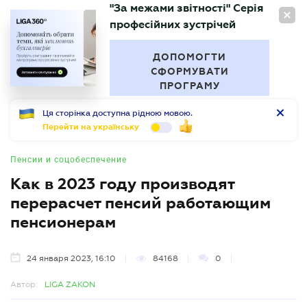
"За межами звітності" Серія
RU
професійних зустрічей
БУХГАЛТЕР
.UA
ДОПОМОГТИ
СФОРМУВАТИ
ПРОГРАМУ
Ця сторінка доступна рідною мовою.
Перейти на українську
Пенсии и соцобеспечение
Как в 2023 году производят
перерасчет пенсий работающим
пенсионерам
24 января 2023, 16:10
84168
0
Автор:
LIGA ZAKON