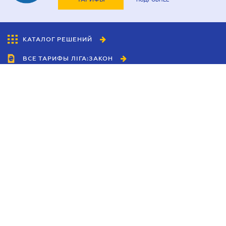
КАТАЛОГ РЕШЕНИЙ
ВСЕ ТАРИФЫ ЛІГА:ЗАКОН
Сотрудничество
Агенты
Дилеры
Политика
конфиденциальности
Условия использования
сайта
Реклама
Блог
Новости компании