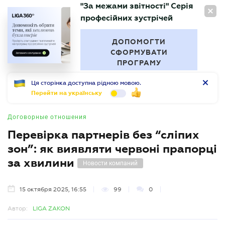
"За межами звітності" Серія
RU
професійних зустрічей
БУХГАЛТЕР
.UA
ДОПОМОГТИ
СФОРМУВАТИ
ПРОГРАМУ
Ця сторінка доступна рідною мовою.
Перейти на українську
Договорные отношения
Перевірка партнерів без “сліпих
зон”: як виявляти червоні прапорці
за хвилини
Новости компаний
15 октября 2025, 16:55
99
0
Автор:
LIGA ZAKON