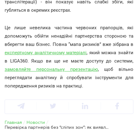
транслітерації) - він показує навіть слабкі збіги, які
губляться в окремих реєстрах.
Це лише невелика частина червоних прапорців, які
допоможуть обійти ненадійні партнерства стороною та
вберегти ваш бізнес. Повна “мапа ризиків” вже зібрана в
експертному аналітичному матеріалі
, який можна знайти
в LIGA360. Якщо ви ще не маєте доступу до системи,
замовляйте персональну презентацію
, щоб вільно
переглядати аналітику й спробувати інструменти для
попередження ризиків на практиці.
Главная
/
Новости
/
Перевірка партнерів без “сліпих зон”: як виявляти червоні прапорці за хвилини