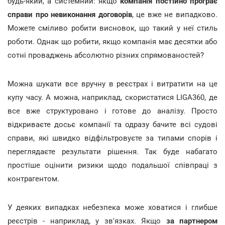
будь-який, а системний: якщо
компанія постійно програє
справи про невиконання договорів
, це вже не випадково.
Можете сміливо робити висновок, що такий у неї стиль
роботи. Однак що робити, якщо компанія має десятки або
сотні проваджень абсолютно різних спрямованостей?
Можна шукати все вручну в реєстрах і витратити на це
купу часу. А можна, наприклад, скористатися LIGA360, де
все вже структуровано і готове до аналізу. Просто
відкриваєте досьє компанії та одразу бачите всі судові
справи, які швидко відфільтровуєте за типами спорів і
переглядаєте результати рішення. Так буде набагато
простіше оцінити ризики щодо подальшої співпраці з
контрагентом.
У деяких випадках небезпека може ховатися і глибше
реєстрів - наприклад, у зв'язках. Якщо
за партнером