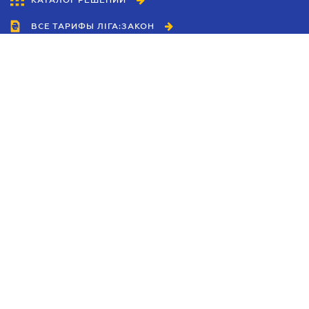
КАТАЛОГ РЕШЕНИЙ
ВСЕ ТАРИФЫ ЛІГА:ЗАКОН
Сотрудничество
Агенты
Дилеры
Политика
конфиденциальности
Условия использования
сайта
Реклама
Блог
Новости компании
Руководства
Каталоги компаний
Темы в центре внимания