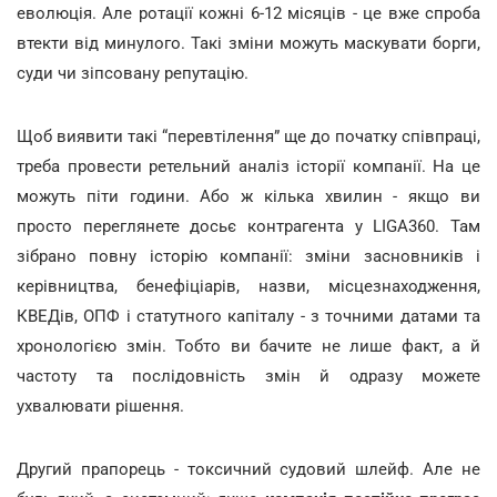
еволюція. Але ротації кожні 6-12 місяців - це вже спроба
втекти від минулого. Такі зміни можуть маскувати борги,
суди чи зіпсовану репутацію.
Щоб виявити такі “перевтілення” ще до початку співпраці,
треба провести ретельний аналіз історії компанії. На це
можуть піти години. Або ж кілька хвилин - якщо ви
просто переглянете досьє контрагента у LIGA360. Там
зібрано повну історію компанії: зміни засновників і
керівництва, бенефіціарів, назви, місцезнаходження,
КВЕДів, ОПФ і статутного капіталу - з точними датами та
хронологією змін. Тобто ви бачите не лише факт, а й
частоту та послідовність змін й одразу можете
ухвалювати рішення.
Другий прапорець - токсичний судовий шлейф. Але не