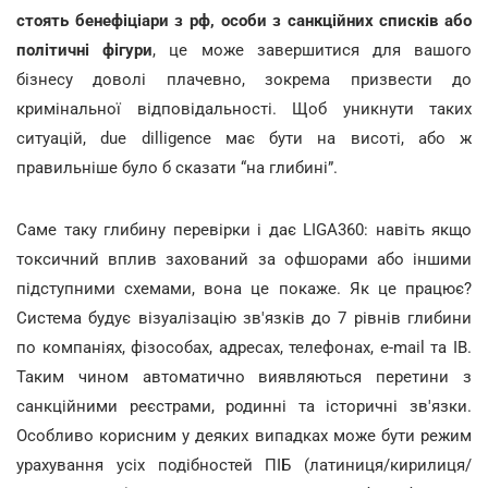
стоять бенефіціари з рф, особи з санкційних списків або
політичні фігури
, це може завершитися для вашого
бізнесу доволі плачевно, зокрема призвести до
кримінальної відповідальності. Щоб уникнути таких
ситуацій, due dilligence має бути на висоті, або ж
правильніше було б сказати “на глибині”.
Саме таку глибину перевірки і дає LIGA360: навіть якщо
токсичний вплив захований за офшорами або іншими
підступними схемами, вона це покаже. Як це працює?
Система будує візуалізацію зв'язків до 7 рівнів глибини
по компаніях, фізособах, адресах, телефонах, e-mail та ІВ.
Таким чином автоматично виявляються перетини з
санкційними реєстрами, родинні та історичні зв'язки.
Особливо корисним у деяких випадках може бути режим
урахування усіх подібностей ПІБ (латиниця/кирилиця/