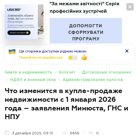
"За межами звітності" Серія
RU
професійних зустрічей
БУХГАЛТЕР
.UA
ДОПОМОГТИ
СФОРМУВАТИ
ПРОГРАМУ
Ця сторінка доступна рідною мовою.
Перейти на українську
•
•
Земля и недвижимость
Бухучет
Договорные отношения
•
•
НДФЛ и военный сбор
Администрирование налогов
Что изменится в купле-продаже
недвижимости с 1 января 2026
года – заявления Минюста, ГНС и
НПУ
3 декабря 2025, 09:15
6856
0