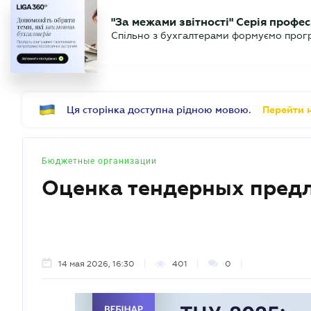
БИЗНЕСУ
ЮРИСТУ
Б
"За межами звітності" Серія профес
БУХГАЛТЕР
Новости
Аналитика
Календ
Спільно з бухгалтерами формуємо програ
.UA
Ця сторінка доступна рідною мовою.
Перейти н
Бюджетные организации
Оценка тендерных предл
14 мая 2026, 16:30
401
0