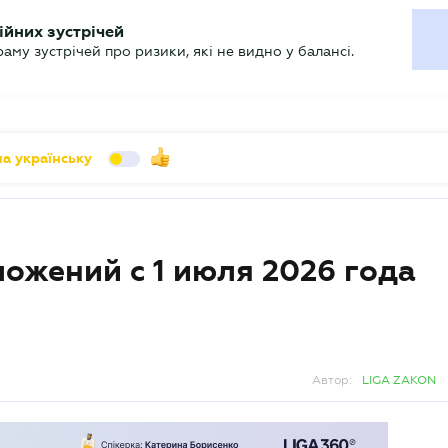
УХГАЛТЕРУ
ійних зустрічей
арь
Актуально
му зустрічей про ризики, які не видно у балансі.
а українську
ожений с 1 июля 2026 года
Автор:
LIGA ZAKON