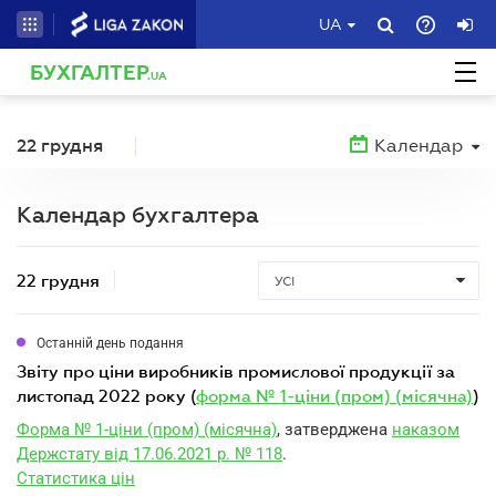
UA
БУХГАЛТЕР
.UA
22 грудня
Календар
Календар бухгалтера
22 грудня
УСІ
Останній день подання
звіту про ціни виробників промислової продукції за
листопад 2022 року (
форма № 1-ціни (пром) (місячна)
)
Форма № 1-ціни (пром) (місячна)
, затверджена
наказом
Держстату від 17.06.2021 р. № 118
.
Статистика цін