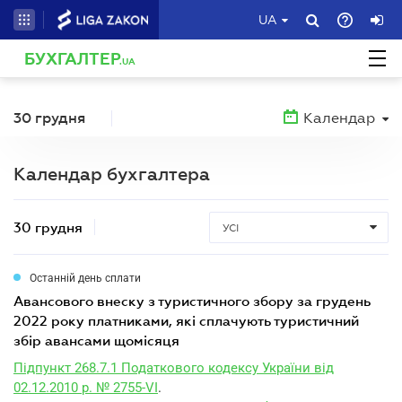
UA
БУХГАЛТЕР
.UA
30 грудня
Календар
Календар бухгалтера
30 грудня
УСІ
Останній день сплати
авансового внеску з туристичного збору за грудень
2022 року платниками, які сплачують туристичний
збір авансами щомісяця
Підпункт 268.7.1 Податкового кодексу України від
02.12.2010 р. № 2755-VI
.