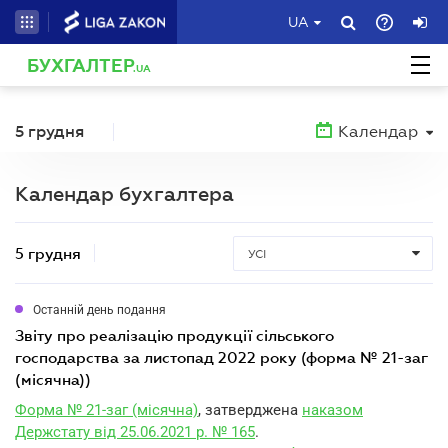
UA
БУХГАЛТЕР
.UA
5 грудня
Календар
Календар бухгалтера
5 грудня
УСІ
Останній день подання
звіту про реалізацію продукції сільського
господарства за листопад 2022 року (форма № 21-заг
(місячна))
Форма № 21-заг (місячна)
, затверджена
наказом
Держстату від 25.06.2021 р. № 165
.