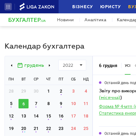
БІЗНЕСУ
ЮРИСТУ
БУ
БУХГАЛТЕР
Новини
Аналітика
Календа
.UA
Календар бухгалтера
грудень
6 грудня
2022
УСІ
ПН
ВТ
СР
ЧТ
ПТ
СБ
НД
Останній день по
звіту про вико
28
29
30
1
2
3
4
(місячна)
)
5
7
8
9
10
11
6
Форма № 4-мтп (
Статистика енер
12
13
14
15
16
17
18
19
20
21
22
23
24
25
Останній день по