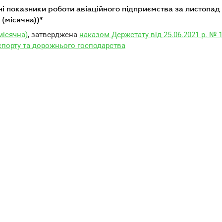
(місячна))*
місячна)
, затверджена
наказом Держстату від 25.06.2021 р. № 
спорту та дорожнього господарства