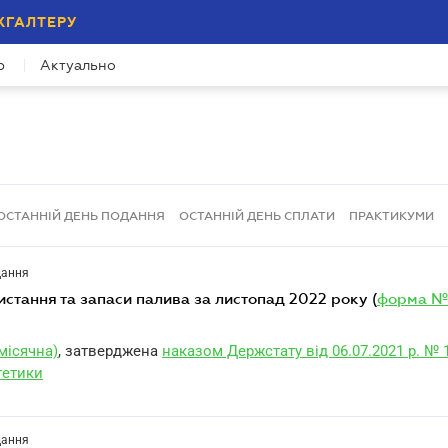
ХГАЛТЕРУ
р
Актуально
ОСТАННІЙ ДЕНЬ ПОДАННЯ
ОСТАННІЙ ДЕНЬ СПЛАТИ
ПРАКТИКУМИ
дання
ристання та запаси палива за листопад 2022 року (
форма №
місячна)
, затверджена
наказом Держстату від 06.07.2021 р. № 
гетики
дання