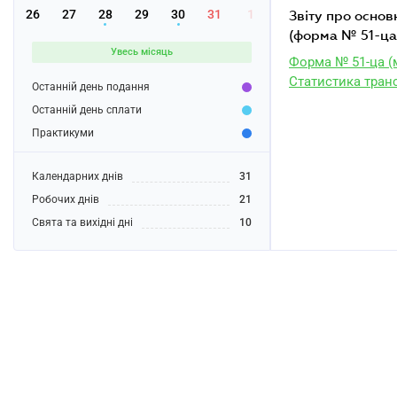
26
27
28
29
30
31
1
звіту про основні показники роботи авіаційного підприємства за листопад 2022 року
(форма № 51-ца 
Увесь місяць
Форма № 51-ца (
Статистика тран
Останній день подання
Останній день сплати
Практикуми
Календарних днів
31
Робочих днів
21
Свята та вихідні дні
10