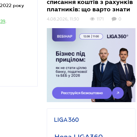
списання коштів з рахунків
платників: що варто знати
4.08.2026, 11:30
1171
0
139
.
Нова LIGA360