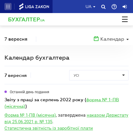
UA
БУХГАЛТЕР
.UA
7 вересня
Календар
Календар бухгалтера
7 вересня
УСІ
Останній день подання
звіту з праці за серпень 2022 року (
форма № 1-ПВ
(місячна)
)
Форма № 1-ПВ (місячна)
, затверджена
наказом Держстату
від 25.06.2021 р. № 135
.
Статистична звітність із заробітної плати