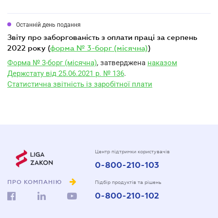
Останній день подання
звіту про заборгованість з оплати праці за серпень
2022 року (
форма № 3-борг (місячна)
)
Форма № 3-борг (місячна)
, затверджена
наказом
Держстату від 25.06.2021 р. № 136
.
Статистична звітність із заробітної плати
Центр підтримки користувачів
0-800-210-103
ПРО КОМПАНІЮ
Підбір продуктів та рішень
0-800-210-102