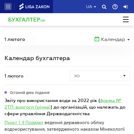
UA
БУХГАЛТЕР
.UA
1 лютого
Календар
Календар бухгалтера
1 лютого
УСІ
Останній день подання
звіту про використання води за 2022 рік (
форма №
2ТП-водгосп (річна)
) до організацій, що належать до
сфери управління Держводагентства
Пункт 1.9 Порядку
ведення державного обліку
водокористування, затвердженого наказом Мінекології