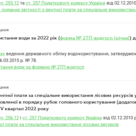
п. 255.12
та
ст. 257 Податкового кодексу України
від 02.12.2010
 подання звітності з рентної плати за спеціальне використан
дання
ристання води за 2022 рік (
форма № 2ТП-водгосп (річна)
) 
дку
ведення державного обліку водокористування, затвердже
6.03.2015 р. № 78.
стання води за формою № 2ТП-водгосп
дання
ентної плати за спеціальне використання лісових ресурсів 
товленої в порядку рубок головного користування (додато
 IV квартал 2022 року
п. 256.12
і
ст. 257 Податкового кодексу України
від 02.12.2010 
ної плати за спеціальне використання лісових ресурсів