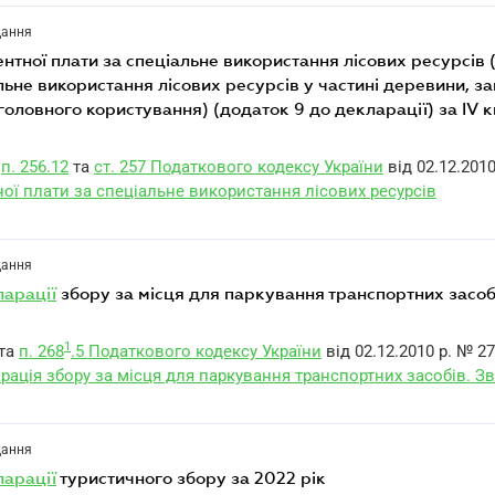
дання
ентної плати за спеціальне використання лісових ресурсів 
льне використання лісових ресурсів у частині деревини, за
оловного користування) (додаток 9 до декларації) за IV 
п. 256.12
та
ст. 257 Податкового кодексу України
від 02.12.2010
тної плати за спеціальне використання лісових ресурсів
дання
ларації
збору за місця для паркування транспортних засоб
1
та
п. 268
.5 Податкового кодексу України
від 02.12.2010 р. № 27
ація збору за місця для паркування транспортних засобів. Зв
дання
ларації
туристичного збору за 2022 рік