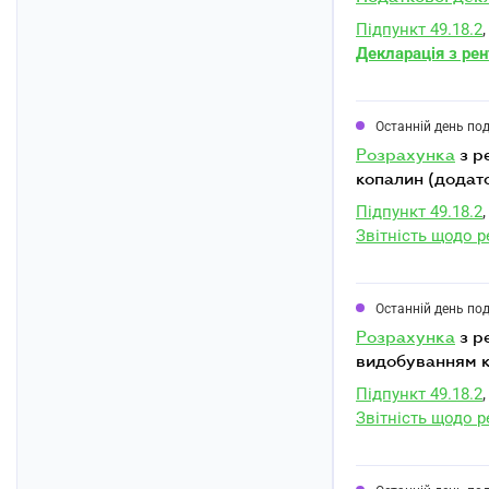
Підпункт 49.18.2
,
Декларація з рен
Останній день по
розрахунка
з р
копалин (додато
Підпункт 49.18.2
,
Звітність щодо 
Останній день по
розрахунка
з р
видобуванням ко
Підпункт 49.18.2
,
Звітність щодо 