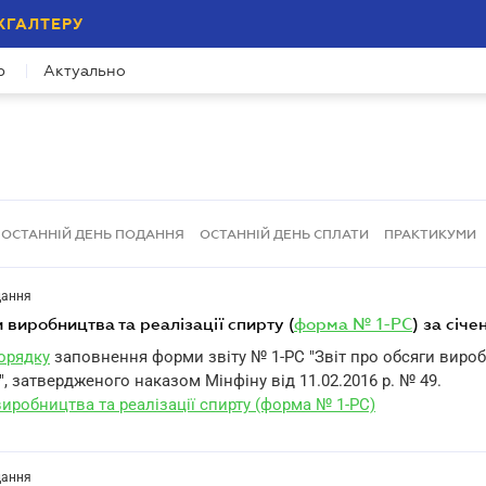
ХГАЛТЕРУ
р
Актуально
ОСТАННІЙ ДЕНЬ ПОДАННЯ
ОСТАННІЙ ДЕНЬ СПЛАТИ
ПРАКТИКУМИ
дання
и виробництва та реалізації спирту (
форма № 1-РС
) за січ
Порядку
заповнення форми звіту № 1-РС "Звіт про обсяги виро
у", затвердженого наказом Мінфіну від 11.02.2016 р. № 49.
виробництва та реалізації спирту (форма № 1-РС)
дання