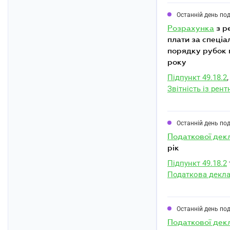
Останній день по
розрахунка
з р
плати за спеціа
порядку рубок г
року
Підпункт 49.18.2
,
Звітність із рен
Останній день по
податкової дек
рік
Підпункт 49.18.2
Податкова деклар
Останній день по
податкової дек