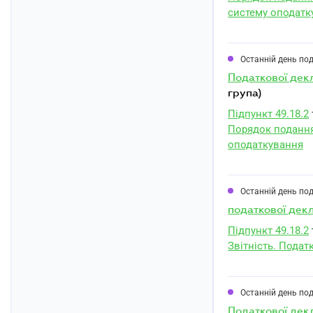
систему оподатк
Останній день по
податкової дек
група)
Підпункт 49.18.2
Порядок подання
оподаткування
Останній день по
податкової дек
Підпункт 49.18.2
Звітність. Подат
Останній день по
податкової дек