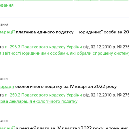
ування
дання
ларації
платника єдиного податку – юридичної особи за 20
та
п. 296.3 Податкового кодексу України
від 02.12.2010 р. № 275
 звітності юридичними особами, які обрали спрощену систем
дання
ларації
екологічного податку за IV квартал 2022 року
та
п. 250.2 Податкового кодексу України
від 02.12.2010 р. № 27
кова декларація екологічного податку
дання
ларації
з рентної плати за IV квартал 2022 року, у тому числ