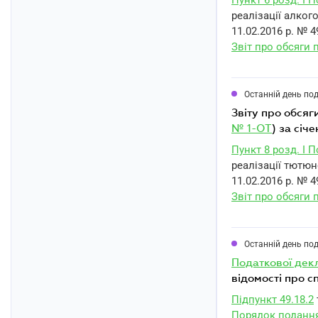
Пункт 6 розд. I 
реалізації алког
11.02.2016 р. № 4
Звіт про обсяги 
Останній день по
звіту про обся
№ 1-ОТ
) за січ
Пункт 8 розд. I 
реалізації тютюн
11.02.2016 р. № 4
Звіт про обсяги 
Останній день по
податкової дек
відомості про с
Підпункт 49.18.2
Порядок подання