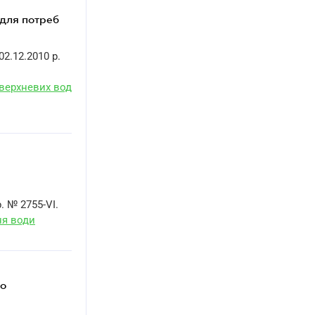
 для потреб
02.12.2010 р.
оверхневих вод
р. № 2755-VI.
ня води
до