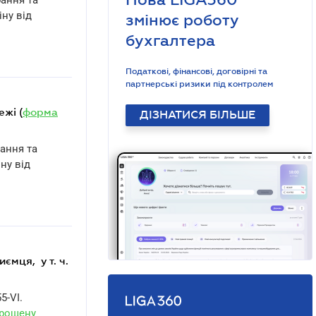
бання та
ну від
змінює роботу
бухгалтера
Податкові, фінансові, договірні та
партнерські ризики під контролем
ежі (
форма
ДІЗНАТИСЯ БІЛЬШЕ
ання та
ну від
ємця, у т. ч.
5-VI.
прощену