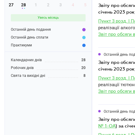
27
28
1
2
3
4
5
звіту про обся
січень 2023 рок
Увесь місяць
Пункт 3 розд. I 
реалізації алког
Останній день подання
Звіт про обсяги 
Останній день сплати
Практикуми
Останній день по
Календарних днів
28
звіту про обся
Робочих днів
20
січень 2023 рок
Свята та вихідні дні
8
Пункт 3 розд. I 
реалізації тютюн
Звіт про обсяги 
Останній день по
звіту про обся
№ 1-ОА
) за січ