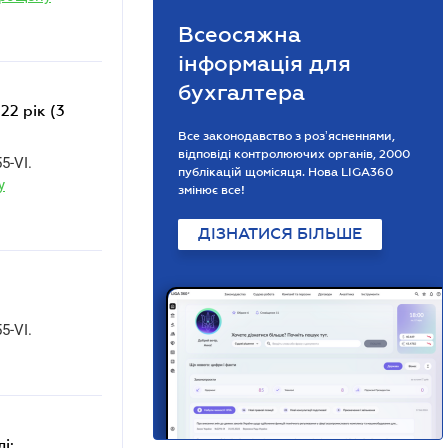
Всеосяжна
інформація для
бухгалтера
22 рік (3
Все законодавство з розʼясненнями,
відповіді контролюючих органів, 2000
5-VI.
публікацій щомісяця. Нова LIGA360
у
змінює все!
ДІЗНАТИСЯ БІЛЬШЕ
55-VI.
і: