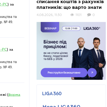
списання коштів з рахунків
2-РС
) за
платників: що варто знати
4.08.2026, 11:30
1101
0
бництва та
р. № 49.
-РС
) за
бництва та
р. № 49.
ежі (
форма
Нова LIGA360