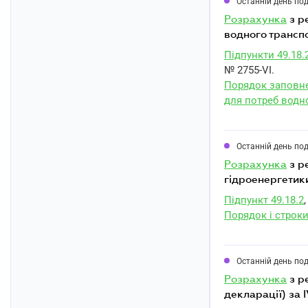
Останній день по
розрахунка
з р
водного транспо
Підпункти 49.18.
№ 2755-VI.
Порядок заповне
для потреб водн
Останній день по
розрахунка
з р
гідроенергетики
Підпункт 49.18.2
,
Порядок і строки
Останній день по
розрахунка
з р
декларації) за 