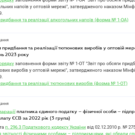
Порядку
заповнення форми звіту № 1-ОА "Звіт про обсяги прид
ольних напоїв у оптовій мережі", затвердженого наказом Мінфі
9.
придбання та реалізації алкогольних напоїв (форма № 1-ОА)
дання
ги придбання та реалізації тютюнових виробів у оптовій мер
ень 2023 року
Порядку
заповнення форми звіту № 1-ОТ "Звіт про обсяги придб
ових виробів у оптовій мережі", затвердженого наказом Мінфі
9.
придбання та реалізації тютюнових виробів (форма № 1-ОТ)
дання
ларації
платника єдиного податку – фізичної особи – підпри
плату ЄСВ за 2022 рік (3 група)
та
п. 296.3 Податкового кодексу України
від 02.12.2010 р. № 275
 звітності фізичними особами – підприємцями, які обрали с