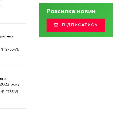
I.
Розсилка новин
ПІДПИСАТИСЬ
орисних
 № 2755-VI.
их з
 2022 року
 № 2755-VI.