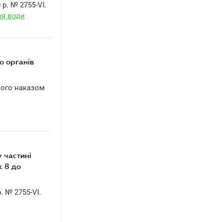
 р. № 2755-VI.
ня води
до органів
ного наказом
у частині
к 8 до
р. № 2755-VI.