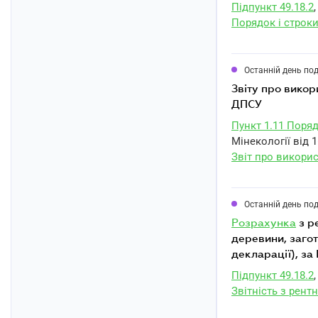
Підпункт 49.18.2
,
Порядок і строки
Останній день по
звіту про вико
ДПСУ
Пункт 1.11 Поря
Мінекології від 1
Звіт про викори
Останній день по
розрахунка
з р
деревини, заго
декларації), за
Підпункт 49.18.2
,
Звітність з рент