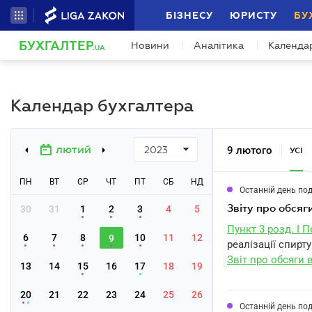
БІЗНЕСУ
ЮРИСТУ
БУ
БУХГАЛТЕР
Новини
Аналітика
Календа
.UA
Календар бухгалтера
лютий
9 лютого
2023
УСІ
ПН
ВТ
СР
ЧТ
ПТ
СБ
НД
Останній день по
звіту про обсяг
30
31
1
2
3
4
5
Пункт 3 розд. I 
6
7
8
10
11
12
9
реалізації спирт
Звіт про обсяги 
13
14
15
16
17
18
19
20
21
22
23
24
25
26
Останній день по