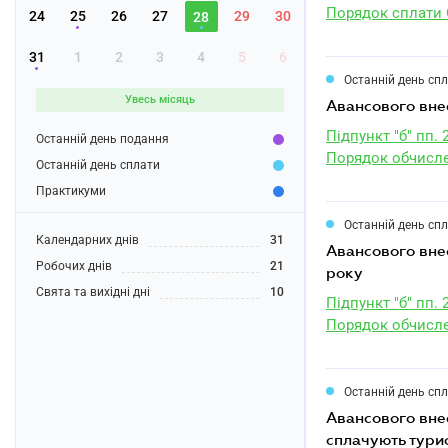
Порядок сплати
24
25
26
27
29
30
28
31
1
2
3
4
5
6
Останній день сп
Увесь місяць
авансового вне
Підпункт "б" пп. 
Останній день подання
Порядок обчисле
Останній день сплати
Практикуми
Останній день сп
Календарних днів
31
авансового внеску з транспортного податку юридичними особами за II квартал 2023
Робочих днів
21
року
Свята та вихідні дні
10
Підпункт "б" пп. 
Порядок обчисле
Останній день сп
авансового внеску з туристичного збору за липень 2023 року платниками, які
сплачують тури