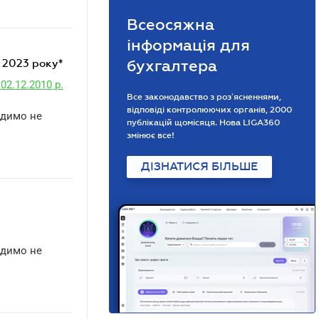
Всеосяжна
інформація для
ь 2023 року*
бухгалтера
02.12.2010 р.
Все законодавство з розʼясненнями,
відповіді контролюючих органів, 2000
адимо не
публікацій щомісяця. Нова LIGA360
змінює все!
ДІЗНАТИСЯ БІЛЬШЕ
адимо не