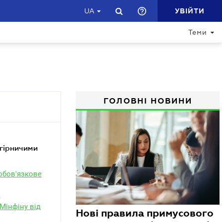
УВІЙТИ
UA
Теми
ГОЛОВНІ НОВИНИ
ообов'язкове
а
Мінфіну від
Нові правила примусового