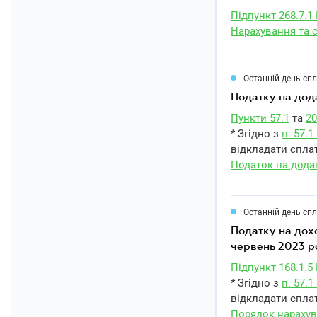
Підпункт 268.7.1
Нарахування та 
Останній день сп
податку на дод
Пункти 57.1
та
20
* Згідно з
п. 57.
відкладати сплат
Податок на додан
Останній день сп
податку на доходи фізичних осіб із нарахованого, але не виплаченого доходу за
червень 2023 р
Підпункт 168.1.5
* Згідно з
п. 57.
відкладати сплат
Порядок нарахув