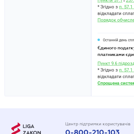
Пункти 57.1
і
257
* Згідно з
п. 57.
відкладати сплат
Порядок обчисле
Останній день сп
єдиного податку із сум доходів, оподатковуваних за ставкою 2 % та задекларованих
платниками єдин
Пункт 9.6 підроз
* Згідно з
п. 57.
відкладати сплат
Спрощена систем
Центр підтримки користувачів
0-800-210-103