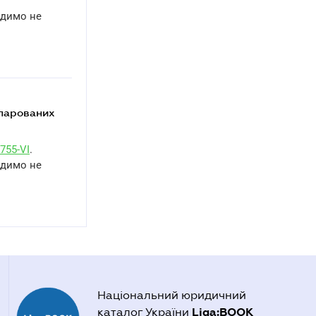
адимо не
755-VI
.
адимо не
Національний юридичний
Liga:BOOK
каталог України