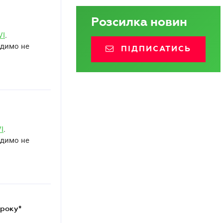
Розсилка новин
VI
.
адимо не
ПІДПИСАТИСЬ
I
.
адимо не
 року*