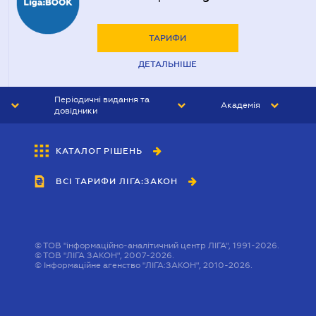
ТАРИФИ
ДЕТАЛЬНІШЕ
Періодичні видання та
Академія
довідники
ЮРИСТ&ЗАКОН
АКАДЕМІЯ ЛІГА:ЗАКОН
КАТАЛОГ РІШЕНЬ
БУХГАЛТЕР&ЗАКОН
ВСІ ТАРИФИ ЛІГА:ЗАКОН
ВІСНИК МСФЗ
ІНТЕРБУХ
ОСОБИСТИЙ ЕКСПЕРТ
©
ТОВ "інформаційно-аналітичний центр ЛІГА", 1991-2026.
©
ТОВ "ЛІГА ЗАКОН", 2007-2026.
©
Інформаційне агенство "ЛІГА:ЗАКОН", 2010-2026.