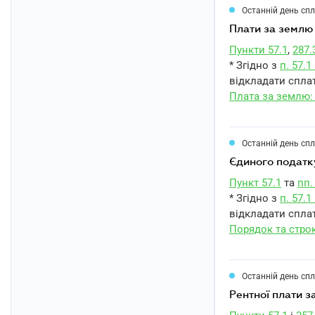
Останній день сп
плати за землю
Пункти 57.1
,
287.
* Згідно з
п. 57.
відкладати сплат
Плата за землю:
Останній день сп
єдиного податк
Пункт 57.1
та
пп.
* Згідно з
п. 57.
відкладати сплат
Порядок та стро
Останній день сп
рентної плати