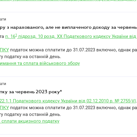
лати
бору з нарахованого, але не виплаченого доходу за червен
1
та
п. 16
підрозд. 10 розд. XX Податкового кодексу України від 
1 ПКУ
податок можна сплатити до 31.07.2023 включно, однак р
у податку на останній день.
римання та сплата військового збору
лати
атку за червень 2023 року*
22.1.1 Податкового кодексу України від 02.12.2010 р. № 2755-VI
.
1 ПКУ
податок можна сплатити до 31.07.2023 включно, однак р
у податку на останній день.
и сплати акцизного податку