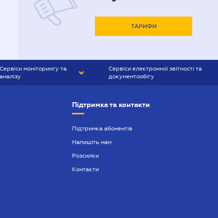
ТАРИФИ
Сервіси моніторингу та
Сервіси електронної звітності та
аналізу
документообігу
CONTR AGENT
Liga:REPORT
Підтримка та контакти
SMS-МАЯК
VERDICTUM
Підтримка абонентів
Напишіть нам
SEMANTRUM
Розсилки
SMS-МАЯК ІПОТЕКА
Контакти