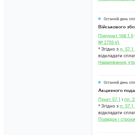
Останній день сп
військового з
Підпункт 168.1.5
№ 2755-VI
.
* Згідно з
п. 57.
відкладати сплат
Нарахування, ут
Останній день сп
акцизного под
Пункт 57.1
і
пп. 2
* Згідно з
п. 57.
відкладати сплат
Порядок і строк