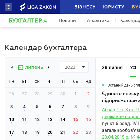
БІЗНЕСУ
ЮРИСТУ
БУ
БУХГАЛТЕР
Новини
Аналітика
Календа
.UA
Календар бухгалтера
липень
28 липня
2023
УСІ
ПН
ВТ
СР
ЧТ
ПТ
СБ
НД
Останній день сп
єдиного внеску на загальнообов'язкове державне соціальне страхування гірничими
26
27
28
29
30
1
2
підприємствами
3
4
5
6
7
8
9
Абзац 1 ч. 8 ст.
державне соціаль
10
11
12
13
14
15
16
пункт 6 розд. IV
загальнообов'яз
17
18
19
20
21
22
23
20.04.2015 р. № 4