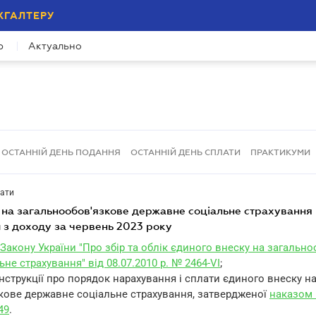
ХГАЛТЕРУ
р
Актуально
ОСТАННІЙ ДЕНЬ ПОДАННЯ
ОСТАННІЙ ДЕНЬ СПЛАТИ
ПРАКТИКУМИ
лати
 з доходу за червень 2023 року
 9 Закону України "Про збір та облік єдиного внеску на загальн
не страхування" від 08.07.2010 р. № 2464-VI
;
 Інструкції про порядок нарахування і сплати єдиного внеску н
кове державне соціальне страхування, затвердженої
наказом 
49
.