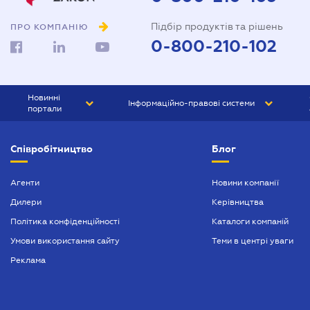
Підбір продуктів та рішень
ПРО КОМПАНІЮ
0-800-210-102
Новинні
Інформаційно-правові системи
портали
ЮРЛІГА
Право України
Співробітництво
Блог
БІЗНЕС
ГРАНД
БУХГАЛТЕР.ua
ПРАЙМ
Агенти
Новини компанії
Дилери
Керівництва
БУХГАЛТЕР ПРОФ
Політика конфіденційності
Каталоги компаній
ЮРИСТ ПРОФ
Умови використання сайту
Теми в центрі уваги
ЮРИСТ
Реклама
ПІДПРИЄМЕЦЬ