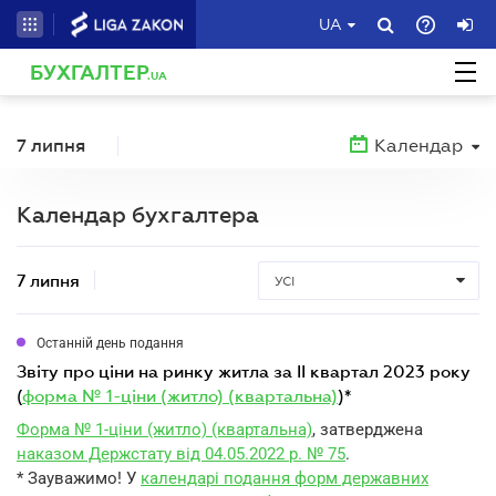
UA
БУХГАЛТЕР
.UA
7 липня
Календар
Календар бухгалтера
7 липня
УСІ
Останній день подання
звіту про ціни на ринку житла за II квартал 2023 року
(
форма № 1-ціни (житло) (квартальна)
)*
Форма № 1-ціни (житло) (квартальна)
, затверджена
наказом Держстату від 04.05.2022 р. № 75
.
* Зауважимо! У
календарі подання форм державних