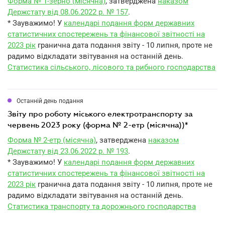
Форма № 1-зерно (місячна)
, затверджена
наказом
Держстату від 08.06.2022 р. № 157
.
* Зауважимо! У
календарі подання форм державних
статистичних спостережень та фінансової звітності на
2023 рік
гранична дата подання звіту - 10 липня, проте не
радимо відкладати звітування на останній день.
Статистика сільського, лісового та рибного господарства
Останній день подання
звіту про роботу міського електротранспорту за
червень 2023 року (форма № 2-етр (місячна))*
Форма № 2-етр (місячна)
, затверджена
наказом
Держстату від 23.06.2022 р. № 193
.
* Зауважимо! У
календарі подання форм державних
статистичних спостережень та фінансової звітності на
2023 рік
гранична дата подання звіту - 10 липня, проте не
радимо відкладати звітування на останній день.
Статистика транспорту та дорожнього господарства