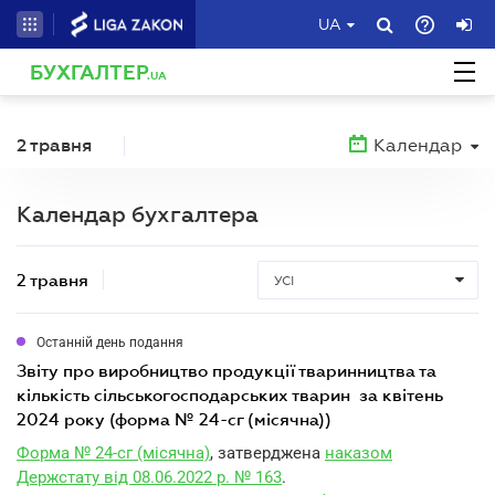
UA
БУХГАЛТЕР
.UA
2 травня
Календар
Календар бухгалтера
2 травня
УСІ
Останній день подання
звіту про виробництво продукції тваринництва та
кількість сільськогосподарських тварин за квітень
2024 року (форма № 24-сг (місячна))
Форма № 24-сг (місячна)
, затверджена
наказом
Держстату від 08.06.2022 р. № 163
.