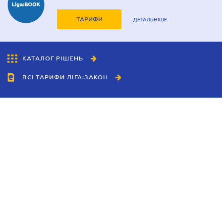
ТАРИФИ
ДЕТАЛЬНІШЕ
КАТАЛОГ РІШЕНЬ
ВСІ ТАРИФИ ЛІГА:ЗАКОН
Співробітництво
Агенти
Дилери
Політика конфіденційності
Умови використання сайту
Реклама
Блог
Новини компанії