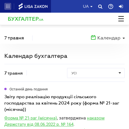
UA
БУХГАЛТЕР
.UA
7 травня
Календар
Календар бухгалтера
7 травня
УСІ
Останній день подання
звіту про реалізацію продукції сільського
господарства за квітень 2024 року (форма № 21-заг
(місячна))
Форма № 21-заг (місячна)
, затверджена
наказом
Держстату від 08.06.2022 р. № 164
.