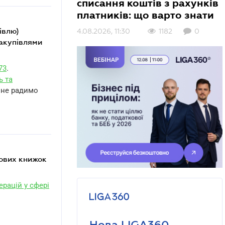
списання коштів з рахунків
платників: що варто знати
4.08.2026, 11:30
1182
0
закупівлями
73
.
ь та
е не радимо
ерацій у сфері
Нова LIGA360