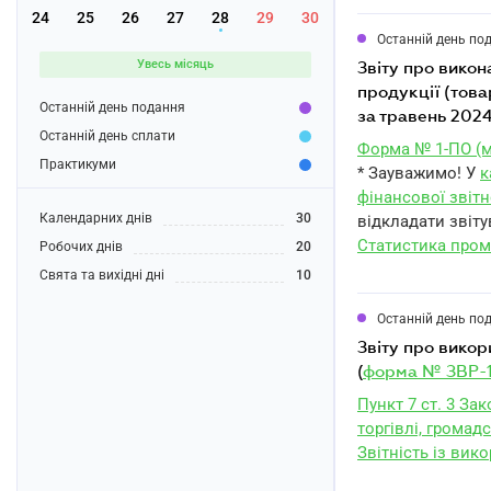
24
25
26
27
28
29
30
Останній день по
Увесь місяць
звіту про виконання державних контрактів (договорів) на поставку (закупівлю)
продукції (това
Останній день подання
за травень 2024
Останній день сплати
Форма № 1-ПО (м
Практикуми
* Зауважимо! У
к
фінансової звітн
Календарних днів
30
відкладати звіту
Статистика пром
Робочих днів
20
Свята та вихідні дні
10
Останній день по
звіту про використання книг обліку розрахункових операцій та розрахункових книжок
(
форма № ЗВР-
Пункт 7 ст. 3 За
торгівлі, громадс
Звітність із вик