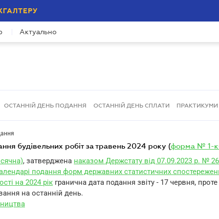
ХГАЛТЕРУ
р
Актуально
ОСТАННІЙ ДЕНЬ ПОДАННЯ
ОСТАННІЙ ДЕНЬ СПЛАТИ
ПРАКТИКУМИ
дання
нання будівельних робіт за травень 2024 року (
форма № 1-кб
ісячна)
, затверджена
наказом Держстату від 07.09.2023 р. № 2
алендарі подання форм державних статистичних спостережен
ості на 2024 рік
гранична дата подання звіту - 17 червня, прот
вання на останній день.
вництва