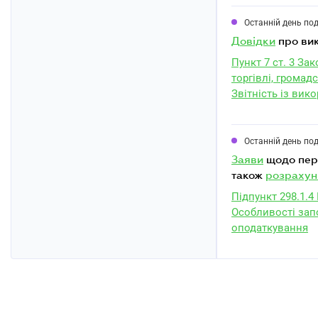
Останній день по
довідки
про ви
Пункт 7 ст. 3 За
торгівлі, громадс
Звітність із вик
Останній день по
заяви
щодо пер
також
розрахун
Підпункт 298.1.4
Особливості зап
оподаткування