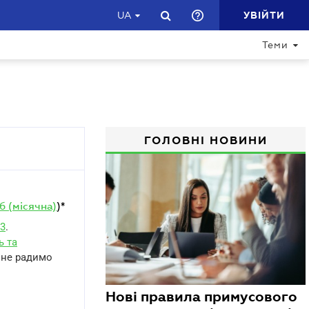
УВІЙТИ
UA
Теми
ГОЛОВНІ НОВИНИ
 (місячна)
)*
63
.
ь та
е не радимо
Нові правила примусового