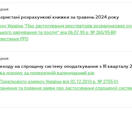
дання
користані розрахункові книжки за травень 2024 року
кону України "Про застосування реєстраторів розрахункових оп
ького харчування та послуг" від 06.07.95 р. № 265/95-ВР
.
ористання РРО
дання
еходу на спрощену систему оподаткування з III кварталу 2
ка доходу за попередній календарний рік
 Податкового кодексу України від 02.12.2010 р. № 2755-VI
.
овнення та подання заяви про застосування спрощеної систе