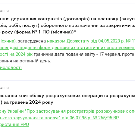
дання
рів, робіт, послуг) оборонного призначення за закритими 
 року (форма № 1-ПО (місячна))*
ісячна)
, затверджена
наказом Держстату від 04.05.2023 р. № 1
алендарі подання форм державних статистичних спостережен
ості на 2024 рік
гранична дата подання звіту - 17 червня, прот
вання на останній день.
исловості
дання
1
) за травень 2024 року
кону України "Про застосування реєстраторів розрахункових оп
ького харчування та послуг" від 06.07.95 р. № 265/95-ВР
.
ористання РРО