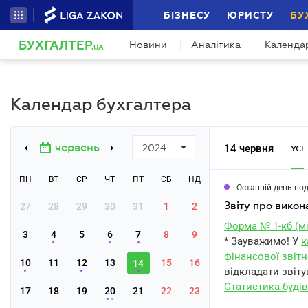
БІЗНЕСУ
ЮРИСТУ
БУ
БУХГАЛТЕР
Новини
Аналітика
Календа
.UA
Календар бухгалтера
червень
14 червня
2024
УСІ
ПН
ВТ
СР
ЧТ
ПТ
СБ
НД
Останній день по
звіту про вико
27
28
29
30
31
1
2
Форма № 1-кб (м
3
4
5
6
7
8
9
* Зауважимо! У
к
фінансової звітн
10
11
12
13
15
16
14
відкладати звіту
Статистика буді
17
18
19
20
21
22
23