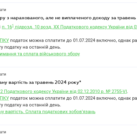
лати
бору з нарахованого, але не виплаченого доходу за травен
1
і
п. 16
підрозд. 10 розд. XX Податкового кодексу України від 0
1 ПКУ
податок можна сплатити до 01.07.2024 включно, однак р
у податку на останній день.
римання та сплата військового збору
лати
ану вартість за травень 2024 року*
.2 Податкового кодексу України від 02.12.2010 р. № 2755-VI
.
1 ПКУ
податок можна сплатити до 01.07.2024 включно, однак р
у податку на останній день.
у вартість. Сплата податкових зобов'язань
лати