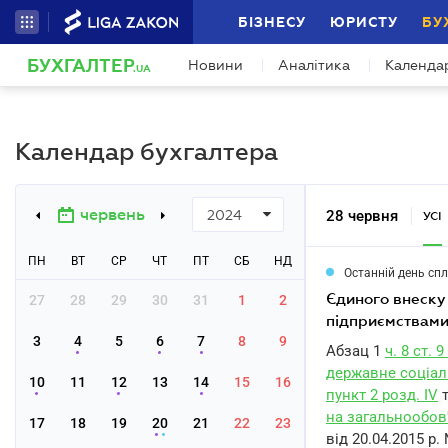
БІЗНЕСУ
ЮРИСТУ
БУ
БУХГАЛТЕР
Новини
Аналітика
Календа
.UA
Календар бухгалтера
червень
28 червня
2024
УСІ
ПН
ВТ
СР
ЧТ
ПТ
СБ
НД
Останній день сп
єдиного внеску на загальнообов'язкове державне соціальне страхування гірничими
27
28
29
30
31
1
2
підприємствами
3
4
5
6
7
8
9
Абзац 1
ч. 8 ст.
державне соціаль
10
11
12
13
14
15
16
пункт 2 розд. IV
на загальнообов
17
18
19
20
21
22
23
від 20.04.2015 р.