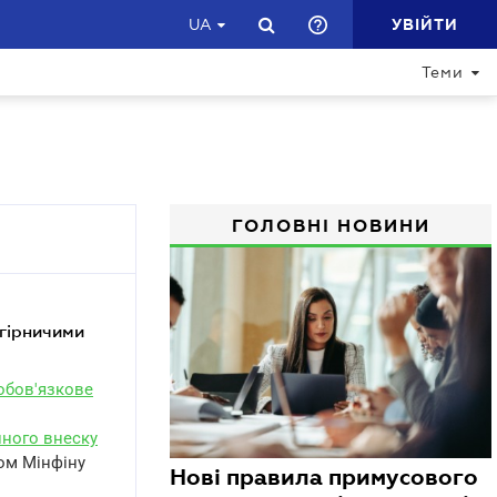
УВІЙТИ
UA
Теми
ГОЛОВНІ НОВИНИ
ообов'язкове
диного внеску
ом Мінфіну
Нові правила примусового