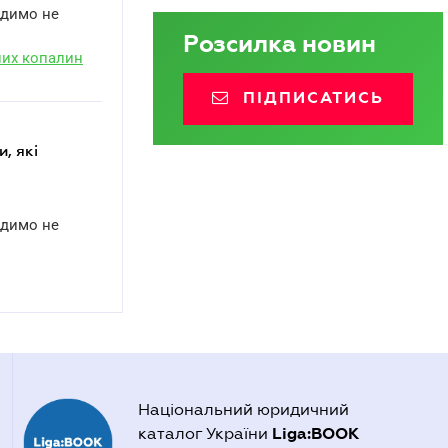
адимо не
Розсилка новин
них копалин
ПІДПИСАТИСЬ
адимо не
Національний юридичний
Liga:BOOK
каталог України