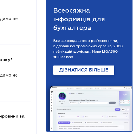
Всеосяжна
інформація для
адимо не
бухгалтера
Все законодавство з розʼясненнями,
відповіді контролюючих органів, 2000
публікацій щомісяця. Нова LIGA360
змінює все!
 року*
ДІЗНАТИСЯ БІЛЬШЕ
адимо не