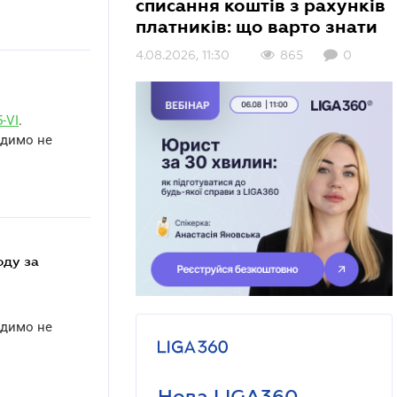
списання коштів з рахунків
платників: що варто знати
4.08.2026, 11:30
865
0
-VI
.
адимо не
адимо не
Нова LIGA360