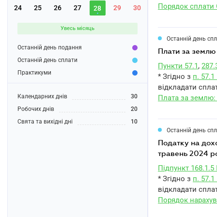
Порядок сплати
24
25
26
27
29
30
28
Увесь місяць
Останній день сп
Останній день подання
плати за земл
Останній день сплати
Пункти 57.1
,
287.
Практикуми
* Згідно з
п. 57.
відкладати сплат
Календарних днів
30
Плата за землю:
Робочих днів
20
Свята та вихідні дні
10
Останній день сп
податку на доходи фізичних осіб з нарахованого, але не виплаченого доходу за
травень 2024 р
Підпункт 168.1.5
* Згідно з
п. 57.
відкладати сплат
Порядок нарахув