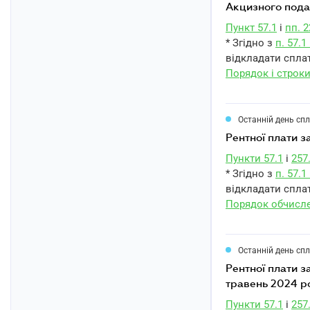
акцизного под
Пункт 57.1
і
пп. 2
* Згідно з
п. 57.
відкладати сплат
Порядок і строк
Останній день сп
рентної плати
Пункти 57.1
і
257
* Згідно з
п. 57.
відкладати сплат
Порядок обчисле
Останній день сп
рентної плати за користування надрами для видобування вуглеводневої сировини за
травень 2024 р
Пункти 57.1
і
257