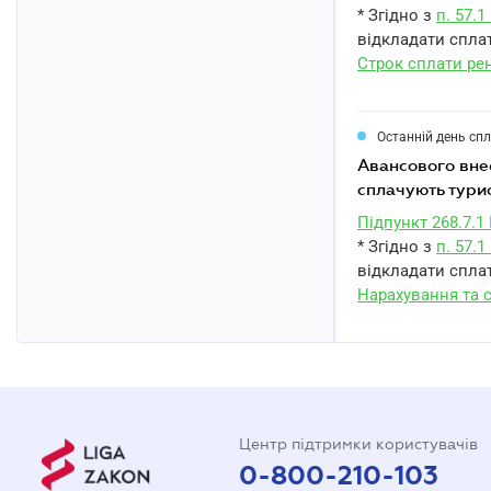
* Згідно з
п. 57.
відкладати сплат
Строк сплати ре
Останній день сп
авансового внеску з туристичного збору за червень 2024 року платниками, які
сплачують тури
Підпункт 268.7.1
* Згідно з
п. 57.
відкладати сплат
Нарахування та 
Центр підтримки користувачів
0-800-210-103