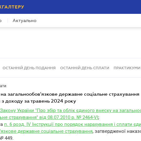
ХГАЛТЕРУ
р
Актуально
ОСТАННІЙ ДЕНЬ ПОДАННЯ
ОСТАННІЙ ДЕНЬ СПЛАТИ
ПРАКТИКУМИ
лати
 з доходу за травень 2024 року
 9 Закону України "Про збір та облік єдиного внеску на загальн
не страхування" від 08.07.2010 р. № 2464-VI
;
та
п. 6 розд. IV Інструкції про порядок нарахування і сплати є
'язкове державне соціальне страхування
, затвердженої наказ
 № 449.