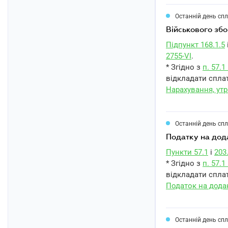
Останній день сп
військового з
Підпункт 168.1.5
2755-VI
.
* Згідно з
п. 57.
відкладати сплат
Нарахування, ут
Останній день сп
податку на дод
Пункти 57.1
і
203
* Згідно з
п. 57.
відкладати сплат
Податок на додан
Останній день сп