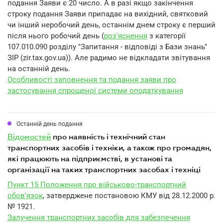
подання Заяви є 20 число. А в разі якщо закінчення
строку подання Заяви припадає на вихідний, святковий
чи інший неробочий день, останнім днем строку є перший
після нього робочий день (
роз'яснення
з категорії
107.010.090 розділу "Запитання - відповіді з Бази знань"
ЗІР (zir.tax.gov.ua)). Але радимо не відкладати звітування
на останній день.
Особливості заповнення та подання заяви про
застосування спрощеної системи оподаткування
Останній день подання
відомостей
про наявність і технічний стан
транспортних засобів і техніки, а також про громадян,
які працюють на підприємстві, в установі та
організації на таких транспортних засобах і техніці
Пункт 15 Положення про військово-транспортний
обов'язок
, затверджене постановою КМУ від 28.12.2000 р.
№ 1921.
Залучення транспортних засобів для забезпечення