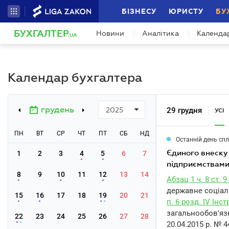
БІЗНЕСУ
ЮРИСТУ
БУ
БУХГАЛТЕР
Новини
Аналітика
Календа
.UA
Календар бухгалтера
грудень
29 грудня
2025
УСІ
ПН
ВТ
СР
ЧТ
ПТ
СБ
НД
Останній день сп
єдиного внеску на загальнообов'язкове державне соціальне страхування гірничими
1
2
3
4
5
6
7
підприємствами
8
9
10
11
12
13
14
Абзац 1 ч. 8 ст. 
державне соціаль
15
16
17
18
19
20
21
п. 6 розд. IV Інст
загальнообов'яз
22
23
24
25
26
27
28
20.04.2015 р. № 4