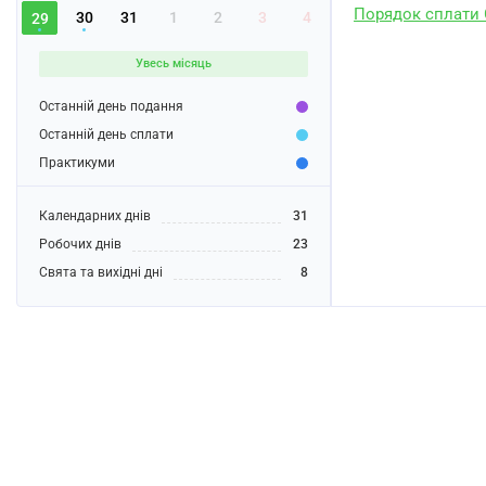
Порядок сплати
30
31
1
2
3
4
29
Увесь місяць
Останній день подання
Останній день сплати
Практикуми
Календарних днів
31
Робочих днів
23
Свята та вихідні дні
8