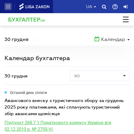
UA
БУХГАЛТЕР
.UA
30 грудня
Календар
Календар бухгалтера
30 грудня
УСІ
Останній день сплати
авансового внеску з туристичного збору за грудень
2025 року платниками, які сплачують туристичний
збір авансами щомісяця
Підпункт 268.7.1 Податкового кодексу України від
02.12.2010 р. № 2755-VI
.