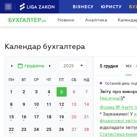
БІЗНЕСУ
ЮРИСТУ
БУ
БУХГАЛТЕР
Новини
Аналітика
Календа
.UA
Календар бухгалтера
грудень
5 грудня
2025
УСІ
ПН
ВТ
СР
ЧТ
ПТ
СБ
НД
Останній день по
звіту про вико
1
2
3
4
6
7
5
(місячна)
)*
8
9
10
11
12
13
14
Форма № 4-мтп (
* Зауважимо! У
к
15
16
17
18
19
20
21
фінансової звітн
відкладати звіту
22
23
24
25
26
27
28
Статистика енер