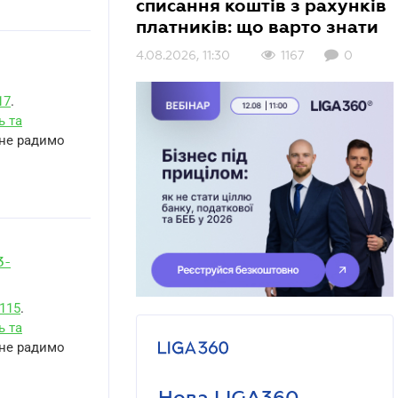
списання коштів з рахунків
платників: що варто знати
4.08.2026, 11:30
1167
0
17
.
ь та
 не радимо
3-
 115
.
ь та
 не радимо
Нова LIGA360