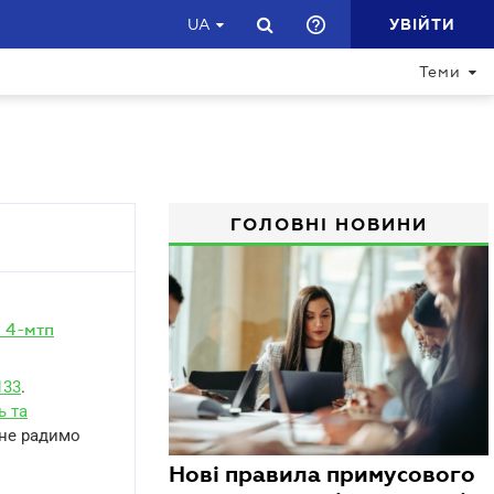
УВІЙТИ
UA
Теми
ГОЛОВНІ НОВИНИ
 4-мтп
133
.
ь та
 не радимо
Нові правила примусового