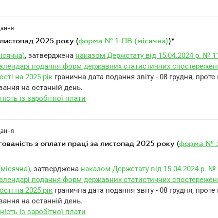
дання
а листопад 2025 року (
форма № 1-ПВ (місячна)
)*
ісячна)
, затверджена
наказом Держстату від 15.04.2024 р. № 1
алендарі подання форм державних статистичних спостережен
ості на 2025 рік
гранична дата подання звіту - 08 грудня, проте
вання на останній день.
ність із заробітної плати
дання
ргованість з оплати праці за листопад 2025 року (
форма № 
(місячна)
, затверджена
наказом Держстату від 15.04.2024 р. №
алендарі подання форм державних статистичних спостережен
ості на 2025 рік
гранична дата подання звіту - 08 грудня, проте
вання на останній день.
ність із заробітної плати