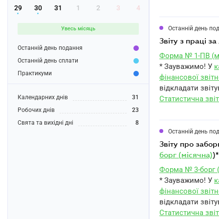
29
30
31
1
2
3
4
Останній день по
Увесь місяць
звіту з праці з
Останній день подання
Форма № 1-ПВ (м
Останній день сплати
* Зауважимо! У
к
Практикуми
фінансової звітн
відкладати звіту
Календарних днів
31
Статистична звіт
Робочих днів
23
Свята та вихідні дні
8
Останній день по
звіту про забо
борг (місячна)
)*
Форма № 3-борг 
* Зауважимо! У
к
фінансової звітн
відкладати звіту
Статистична звіт