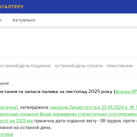
ХГАЛТЕРУ
р
Актуально
ОСТАННІЙ ДЕНЬ ПОДАННЯ
ОСТАННІЙ ДЕНЬ СПЛАТИ
ПРАКТИКУМИ
дання
ристання та запаси палива за листопад 2025 року (
форма №
місячна)
, затверджена
наказом Держстату від 23.04.2024 р. № 
алендарі подання форм державних статистичних спостережен
ості на 2025 рік
гранична дата подання звіту - 08 грудня, проте
вання на останній день.
гетики