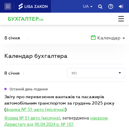
UA
БУХГАЛТЕР
.UA
8 січня
Календар
Календар бухгалтера
8 січня
УСІ
Останній день подання
звіту про перевезення вантажів та пасажирів
автомобільним транспортом за грудень 2025 року
(
форма № 51-авто (місячна)
)
Форма № 51-авто (місячна)
, затверджена
наказом
Держстату від 90.04.2024 р. № 107
.