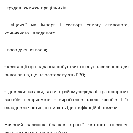
- трудові книжки працівників;
- ліцензії на імпорт і експорт спирту етилового,
коньячного і плодового;
- посвідчення водія;
- квитанції про надання побутових послуг населенню для
виконавців, що не застосовують РРО;
- довідки-рахунки, акти прийому-передачі транспортних
засобів підприємств - виробників таких засобів і їх
складових частин, що мають ідентифікаційні номери.
Наявний залишок бланків строгої звітності повинен
витратитися в повному об'ємі.