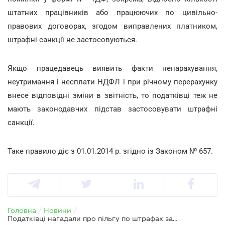
штатних працівників або працюючих по цивільно-
правових договорах, згодом виправлених платником,
штрафні санкції не застосовуються.
Якщо працедавець виявить факти ненарахування,
неутримання і несплати НДФЛ і при річному перерахунку
внесе відповідні зміни в звітність, то податківці теж не
мають законодавчих підстав застосовувати штрафні
санкції.
Таке правило діє з 01.01.2014 р. згідно із Законом № 657.
Головна
/
Новини
/
Податківці нагадали про пільгу по штрафах за виправлення помилок у формі № 1ДФ