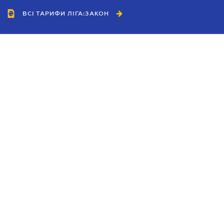
ВСІ ТАРИФИ ЛІГА:ЗАКОН
Співробітництво
Агенти
Дилери
Політика конфіденційності
Умови використання сайту
Реклама
Блог
Новини компанії
Керівництва
Каталоги компаній
Теми в центрі уваги
Підтримка та контакти