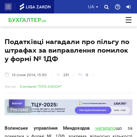
UA
БУХГАЛТЕР
.UA
Податківці нагадали про пільгу по
штрафах за виправлення помилок
у формі № 1ДФ
15 січня 2014, 15:30
231
0
Автор:
Компанія "ЛІГА:ЗАКОН"
Реклама
Волинське управління Миндоходов
нагадало
що за
помилки у формі № 1ДФ, зокрема, відносно кількості