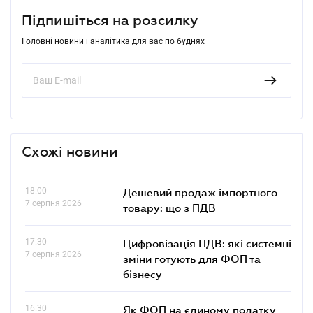
Підпишіться на розсилку
Головні новини і аналітика для вас по буднях
Схожі новини
18.00
Дешевий продаж імпортного
7 серпня 2026
товару: що з ПДВ
17.30
Цифровізація ПДВ: які системні
7 серпня 2026
зміни готують для ФОП та
бізнесу
16.30
Як ФОП на єдиному податку