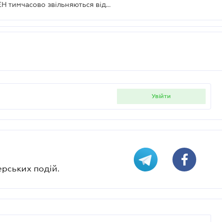
Підприємці першої і другої групи ЕН тимчасово звільняються від сплати податку
увійти
ерських подій.