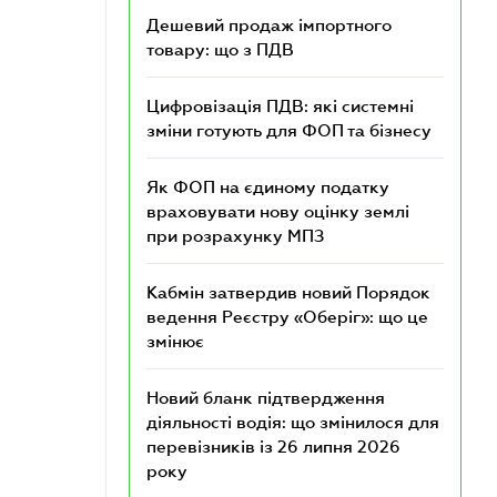
Дешевий продаж імпортного
товару: що з ПДВ
Цифровізація ПДВ: які системні
зміни готують для ФОП та бізнесу
Як ФОП на єдиному податку
враховувати нову оцінку землі
при розрахунку МПЗ
Кабмін затвердив новий Порядок
ведення Реєстру «Оберіг»: що це
змінює
Новий бланк підтвердження
діяльності водія: що змінилося для
перевізників із 26 липня 2026
року