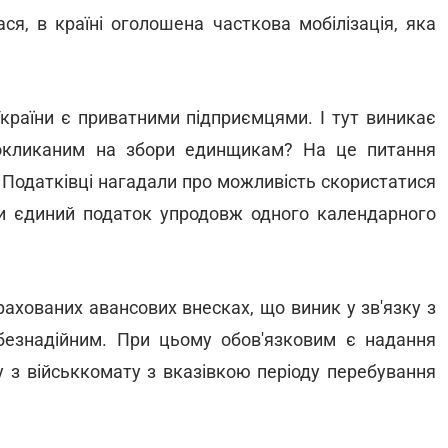
ася, в країні оголошена часткова мобілізація, яка
України є приватними підприємцями. І тут виникає
покликаним на збори единщикам? На це питання
 Податківці нагадали про можливість скористатися
ти єдиний податок упродовж одного календарного
рахованих авансових внесках, що виник у зв'язку з
безнадійним. При цьому обов'язковим є надання
 з військкомату з вказівкою періоду перебування