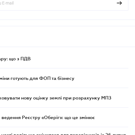
ру: що з ПДВ
міни готують для ФОП та бізнесу
овувати нову оцінку землі при розрахунку МПЗ
 ведення Реєстру «Оберіг»: що це змінює
ості водія: що змінилося для перевізників із 26 липня