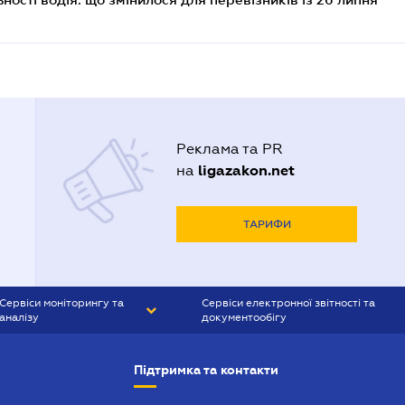
Реклама та PR
ligazakon.net
на
ТАРИФИ
Сервіси моніторингу та
Сервіси електронної звітності та
аналізу
документообігу
CONTR AGENT
Liga:REPORT
Підтримка та контакти
SMS-МАЯК