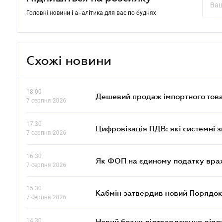
Головні новини і аналітика для вас по буднях
Схожі новини
18.00
Дешевий продаж імпортного това
7 серпня 2026
17.30
Цифровізація ПДВ: які системні з
7 серпня 2026
16.30
Як ФОП на єдиному податку врах
7 серпня 2026
15.30
Кабмін затвердив новий Порядок
7 серпня 2026
14.30
Новий бланк підтвердження діяльн