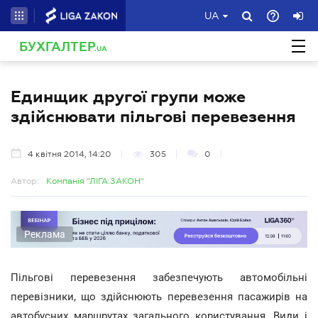
UA
БУХГАЛТЕР
.UA
Единщик другої групи може
здійснювати пільгові перевезення
4 квітня 2014, 14:20
305
0
Автор:
Компанія "ЛІГА:ЗАКОН"
Реклама
Пільгові перевезення забезпечують автомобільні
перевізники, що здійснюють перевезення пасажирів на
автобусних маршрутах загального користування. Види і