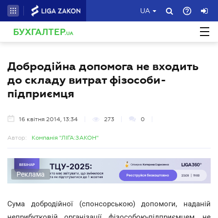
UA
БУХГАЛТЕР
.UA
Добродійна допомога не входить
до складу витрат фізособи-
підприємця
16 квітня 2014, 13:34
273
0
Автор:
Компанія "ЛІГА:ЗАКОН"
Реклама
Сума добродійної (спонсорською) допомоги, наданій
неприбутковій організації фізособою-підприємцем, не