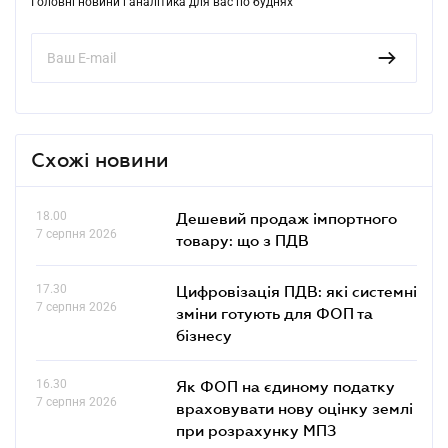
Головні новини і аналітика для вас по буднях
Схожі новини
18.00
Дешевий продаж імпортного
7 серпня 2026
товару: що з ПДВ
17.30
Цифровізація ПДВ: які системні
7 серпня 2026
зміни готують для ФОП та
бізнесу
16.30
Як ФОП на єдиному податку
7 серпня 2026
враховувати нову оцінку землі
при розрахунку МПЗ