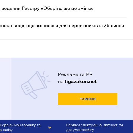
 ведення Реєстру «Оберіг»: що це змінює
ості водія: що змінилося для перевізників із 26 липня
Реклама та PR
ligazakon.net
на
ТАРИФИ
Сервіси моніторингу та
Сервіси електронної звітності та
аналізу
документообігу