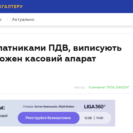
ХГАЛТЕРУ
р
Актуально
 платниками ПДВ, виписують
кожен касовий апарат
Автор:
Компанія "ЛІГА:ЗАКОН"