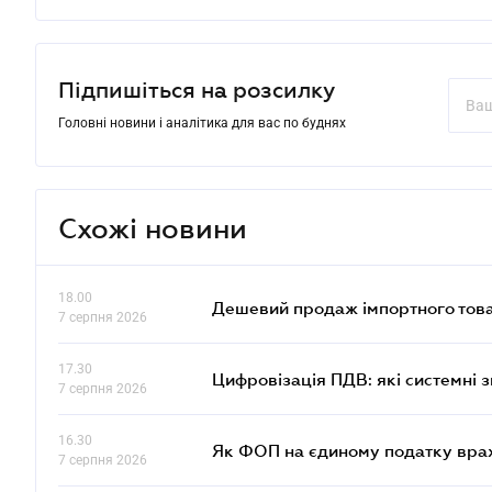
Підпишіться на розсилку
Головні новини і аналітика для вас по буднях
Схожі новини
18.00
Дешевий продаж імпортного това
7 серпня 2026
17.30
Цифровізація ПДВ: які системні з
7 серпня 2026
16.30
Як ФОП на єдиному податку врах
7 серпня 2026