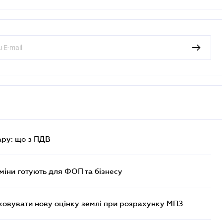
ру: що з ПДВ
міни готують для ФОП та бізнесу
овувати нову оцінку землі при розрахунку МПЗ