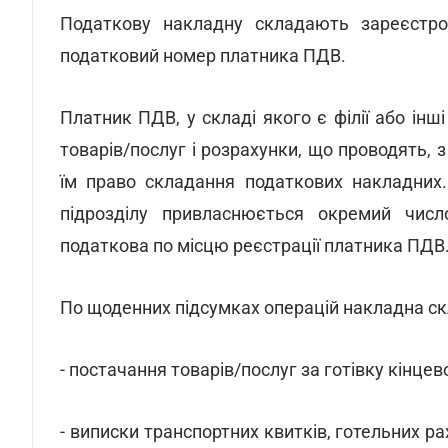
Податкову накладну складають зареєстров
податковий номер платника ПДВ.
Платник ПДВ, у складі якого є філії або інш
товарів/послуг і розрахунки, що проводять
їм право складання податкових накладних.
підрозділу привласнюється окремий чис
податкова по місцю реєстрації платника ПДВ
По щоденних підсумках операцій накладна ск
- постачання товарів/послуг за готівку кінце
- виписки транспортних квитків, готельних рах