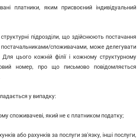
ані платники, яким присвоєний індивідуальний
і структурні підрозділи, що здійснюють постачання
, з постачальниками/споживачами, може делегувати
 Для цього кожній філії і кожному структурному
ловий номер, про що письмово повідомляється
.
ладається у випадку:
вому споживачеві, який не є платником податку;
унків або рахунків за послуги зв'язку, інші послуги,