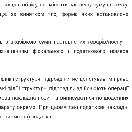
риладів обліку, що містять загальну суму платежу,
ця, за винятком тих, форма яких встановлена
ів з вказівкою суми поставлених товарів/послуг і
значенням фіскального і податкового номера
лії і структурні підрозділи, не делегував їм право
і філії і структурні підрозділи здійснюють операції
ткова накладна повинна виписуватися по щоденних
арату окремо. При цьому такі податкові накладні
дприємства) податків.