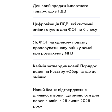
Дешевий продаж імпортного
товару: що з ПДВ
Цифровізація ПДВ: які системні
зміни готують для ФОП та бізнесу
Як ФОП на єдиному податку
враховувати нову оцінку землі
при розрахунку МПЗ
Кабмін затвердив новий Порядок
ведення Реєстру «Оберіг»: що це
змінює
Новий бланк підтвердження
діяльності водія: що змінилося для
перевізників із 26 липня 2026
року