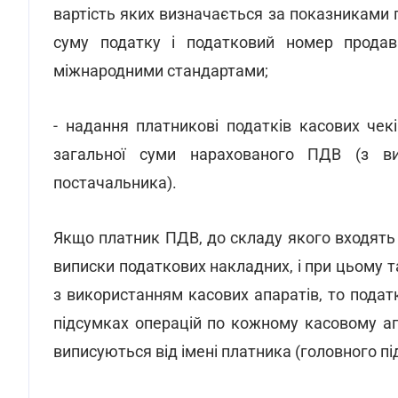
вартість яких визначається за показниками п
суму податку і податковий номер продав
міжнародними стандартами;
- надання платникові податків касових чек
загальної суми нарахованого ПДВ (з ви
постачальника).
Якщо платник ПДВ, до складу якого входять фі
виписки податкових накладних, і при цьому так
з використанням касових апаратів, то пода
підсумках операцій по кожному касовому ап
виписуються від імені платника (головного пі