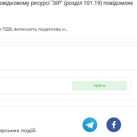
відковому ресурсі "ЗІР" (розділ 101.19) повідомляє
Філії, не зареєстровані платниками ПДВ, виписують податкову накладну на кожен касовий апарат
увійти
ерських подій.